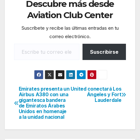
Descubre más desde
Aviation Club Center
Suscríbete y recibe las últimas entradas en tu
correo electrónico.
Escribe tu correo electrónico…
Suscribirse
Emirates presenta un
United conectará Los
Navegación
Airbus A380 con una
Ángeles y Fort
gigantesca bandera
Lauderdale
de
de Emiratos Árabes
Unidos en homenaje
entradas
a la unidad nacional