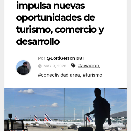
impulsa nuevas
oportunidades de
turismo, comercio y
desarrollo
Por
@LordGerson1981
#aviacion
,
MAY 9, 2026
#conectividad area
,
#turismo