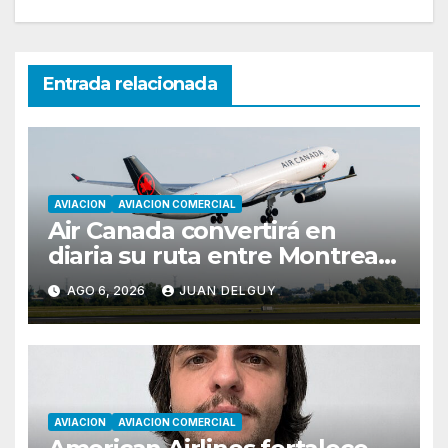
Entrada relacionada
AVIACION
AVIACION COMERCIAL
Air Canada convertirá en
diaria su ruta entre Montreal
y Ciudad de Guatemala
AGO 6, 2026
JUAN DELGUY
desde octubre
AVIACION
AVIACION COMERCIAL