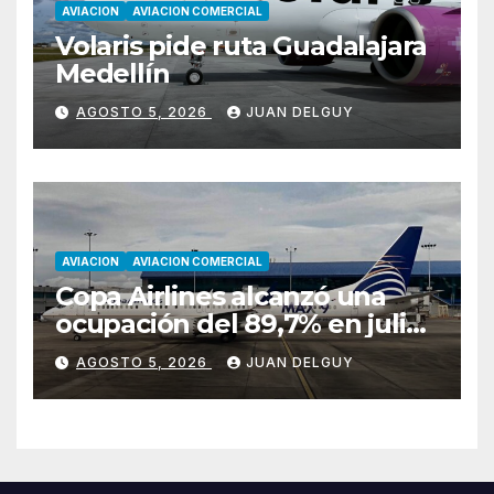
AVIACION
AVIACION COMERCIAL
Volaris pide ruta Guadalajara
Medellín
AGOSTO 5, 2026
JUAN DELGUY
AVIACION
AVIACION COMERCIAL
Copa Airlines alcanzó una
ocupación del 89,7% en julio
tras aumentar un 17,4% su
AGOSTO 5, 2026
JUAN DELGUY
tráfico de pasajeros