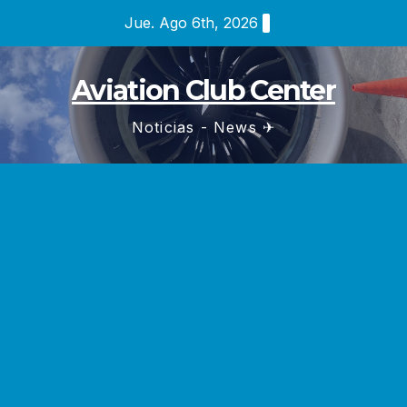
Saltar
Jue. Ago 6th, 2026
al
contenido
Aviation Club Center
Noticias - News ✈