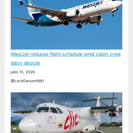
WestJet reduces flight schedule amid cabin crew
labor dispute
julio 31, 2026
@LordGerson1981