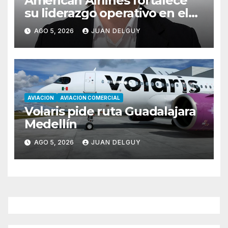
American Airlines fortalece
su liderazgo operativo en el
Cono Sur con Luiz Laham
AGO 5, 2026
JUAN DELGUY
AVIACION
AVIACION COMERCIAL
Volaris pide ruta Guadalajara
Medellín
AGO 5, 2026
JUAN DELGUY