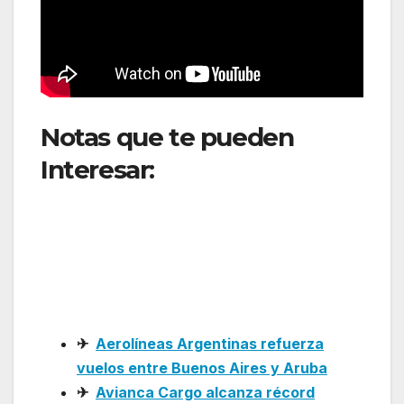
Notas que te pueden
Interesar:
Air France
destaca su sistema de
entretenimiento a bordo
con películas icónicas del
Festival de Cannes
✈
Aerolíneas Argentinas refuerza
vuelos entre Buenos Aires y Aruba
✈
Avianca Cargo alcanza récord