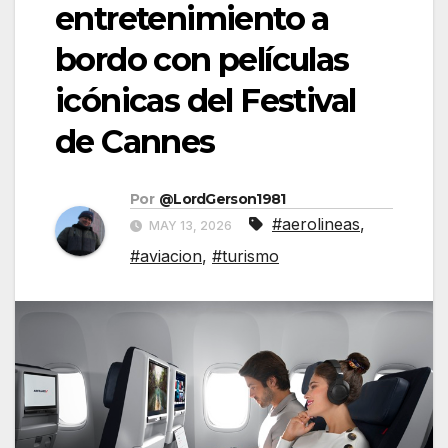
entretenimiento a
bordo con películas
icónicas del Festival
de Cannes
Por
@LordGerson1981
#aerolineas
,
MAY 13, 2026
#aviacion
,
#turismo