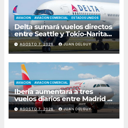
AVIACION
AVIACION COMERCIAL
ESTADOS UNIDOS
Delta sumará vuelos directos
entre Seattle y Tokio-Narita
desde marzo de 2027
AGOSTO 7, 2026
JUAN DELGUY
AVIACION
AVIACION COMERCIAL
Iberia aumentará a tres
vuelos diarios entre Madrid y
Menorca durante el invierno
AGOSTO 7, 2026
JUAN DELGUY