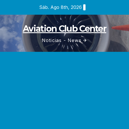
Saltar
Sáb. Ago 8th, 2026
al
contenido
Aviation Club Center
Noticias - News ✈