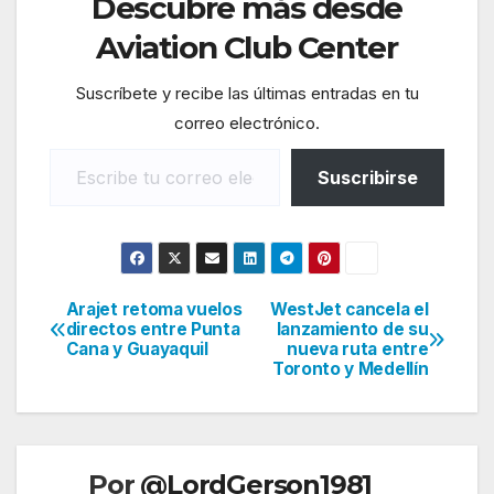
Descubre más desde
Aviation Club Center
Suscríbete y recibe las últimas entradas en tu
correo electrónico.
Escribe tu correo electrónico…
Suscribirse
Arajet retoma vuelos
WestJet cancela el
Navegación
directos entre Punta
lanzamiento de su
Cana y Guayaquil
nueva ruta entre
de
Toronto y Medellín
entradas
Por
@LordGerson1981