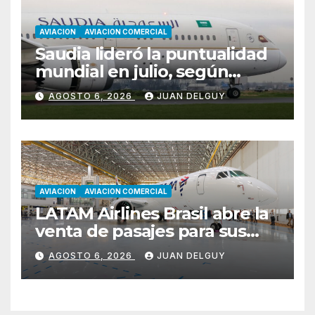
AVIACION
AVIACION COMERCIAL
Saudia lideró la puntualidad
mundial en julio, según
Cirium
AGOSTO 6, 2026
JUAN DELGUY
AVIACION
AVIACION COMERCIAL
LATAM Airlines Brasil abre la
venta de pasajes para sus
nuevos Embraer E195-E2 y
AGOSTO 6, 2026
JUAN DELGUY
anuncia la expansión de su
red