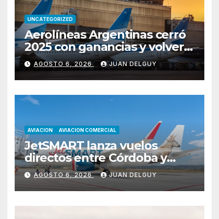
UNCATEGORIZED
Aerolíneas Argentinas cerró
2025 con ganancias y volverá
a pagar impuesto a las
AGOSTO 6, 2026
JUAN DELGUY
ganancias
AVIACION
AVIACION COMERCIAL
JetSMART lanza vuelos
directos entre Córdoba y
Florianópolis
AGOSTO 6, 2026
JUAN DELGUY