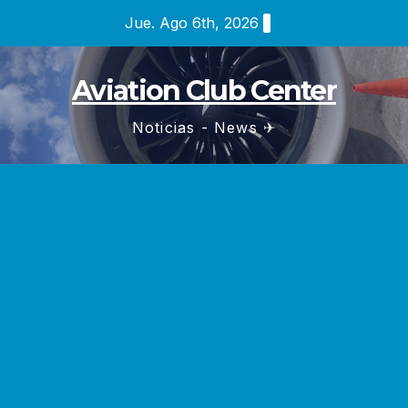
Saltar
Jue. Ago 6th, 2026
al
contenido
Aviation Club Center
Noticias - News ✈