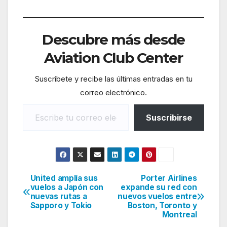
Descubre más desde
Aviation Club Center
Suscríbete y recibe las últimas entradas en tu
correo electrónico.
Escribe tu correo electrónico…
Suscribirse
United amplía sus
Porter Airlines
Navegación
vuelos a Japón con
expande su red con
nuevas rutas a
nuevos vuelos entre
de
Sapporo y Tokio
Boston, Toronto y
Montreal
entradas