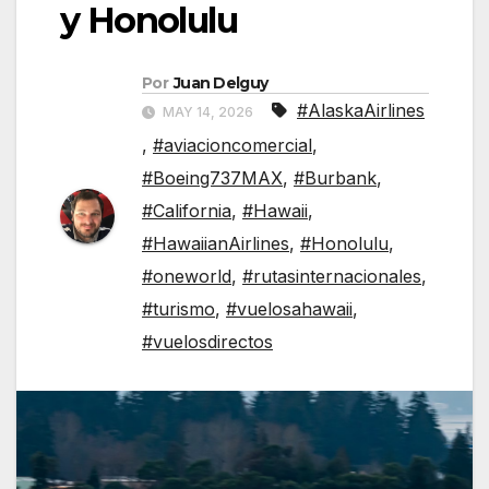
y Honolulu
Por
Juan Delguy
#AlaskaAirlines
MAY 14, 2026
,
#aviacioncomercial
,
#Boeing737MAX
,
#Burbank
,
#California
,
#Hawaii
,
#HawaiianAirlines
,
#Honolulu
,
#oneworld
,
#rutasinternacionales
,
#turismo
,
#vuelosahawaii
,
#vuelosdirectos