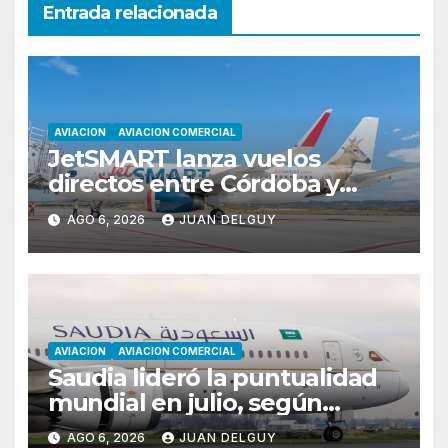
Entrada relacionada
AVIACION
AVIACION COMERCIAL
JetSMART lanza vuelos
directos entre Córdoba y
Florianópolis
AGO 6, 2026
JUAN DELGUY
AVIACION
AVIACION COMERCIAL
Saudia lideró la puntualidad
mundial en julio, según
Cirium
AGO 6, 2026
JUAN DELGUY