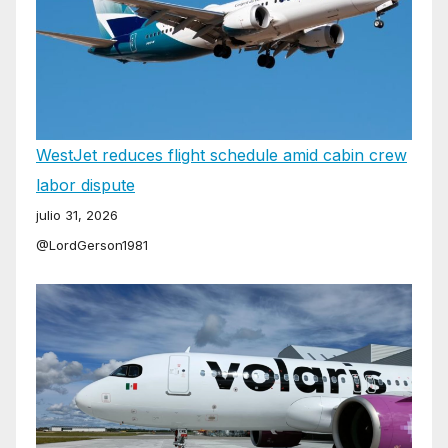
WestJet reduces flight schedule amid cabin crew
labor dispute
julio 31, 2026
@LordGerson1981