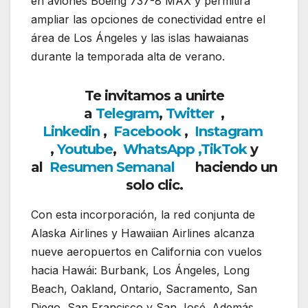
en aviones Boeing 737-8 MAX y permitirá
ampliar las opciones de conectividad entre el
área de Los Ángeles y las islas hawaianas
durante la temporada alta de verano.
Te invitamos a unirte
a
Telegram
,
Twitter
,
Linkedin
,
Facebook
,
Insta
gram
,
Youtube
,
WhatsApp
,
TikTok
y
al
Resumen Semanal
haciendo un
solo clic.
Con esta incorporación, la red conjunta de
Alaska Airlines
y
Hawaiian Airlines
alcanza
nueve aeropuertos en California con vuelos
hacia Hawái: Burbank, Los Ángeles, Long
Beach, Oakland, Ontario, Sacramento, San
Diego, San Francisco y San José. Además,