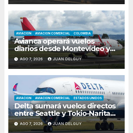
AVIACION
AVIACION COMERCIAL
COLOMBIA
Avianca operará vuelos
diarios desde Montevideo y
Asunción hacia Bogotá
AGO 7, 2026
JUAN DELGUY
AVIACION
AVIACION COMERCIAL
ESTADOS UNIDOS
Delta sumará vuelos directos
entre Seattle y Tokio-Narita
desde marzo de 2027
AGO 7, 2026
JUAN DELGUY