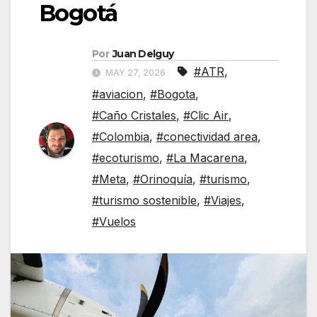
Bogotá
Por
Juan Delguy
#ATR
,
MAY 27, 2026
#aviacion
,
#Bogota
,
#Caño Cristales
,
#Clic Air
,
#Colombia
,
#conectividad area
,
#ecoturismo
,
#La Macarena
,
#Meta
,
#Orinoquía
,
#turismo
,
#turismo sostenible
,
#Viajes
,
#Vuelos