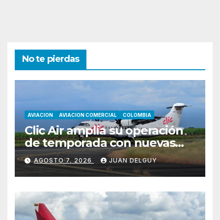
No te pierdas
AVIACION
AVIACION COMERCIAL
COLOMBIA
Clic Air amplía su operación
de temporada con nuevas
rutas hacia Cartagena y Tolú
AGOSTO 7, 2026
JUAN DELGUY