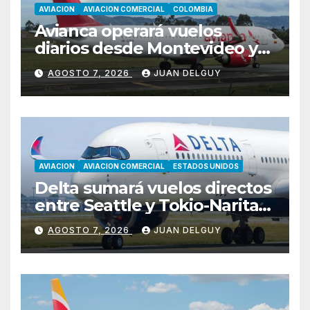
AVIACION
AVIACION COMERCIAL
COLOMBIA
Avianca operará vuelos
diarios desde Montevideo y
Asunción hacia Bogotá
AGOSTO 7, 2026
JUAN DELGUY
AVIACION
AVIACION COMERCIAL
ESTADOS UNIDOS
Delta sumará vuelos directos
entre Seattle y Tokio-Narita
desde marzo de 2027
AGOSTO 7, 2026
JUAN DELGUY