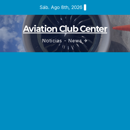
Saltar
Sáb. Ago 8th, 2026
al
contenido
Aviation Club Center
Noticias - News ✈