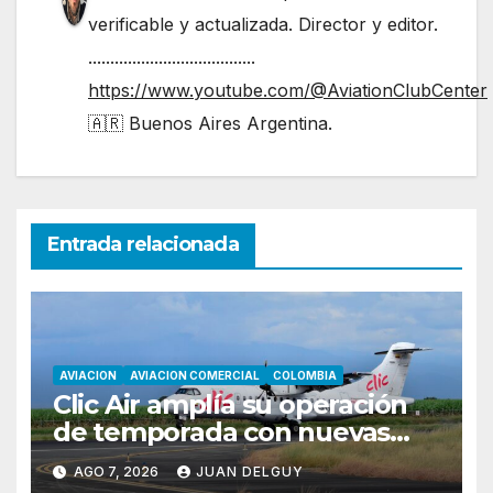
verificable y actualizada. Director y editor.
......................................
https://www.youtube.com/@AviationClubCenter
🇦🇷 Buenos Aires Argentina.
Entrada relacionada
AVIACION
AVIACION COMERCIAL
COLOMBIA
Clic Air amplía su operación
de temporada con nuevas
rutas hacia Cartagena y Tolú
AGO 7, 2026
JUAN DELGUY