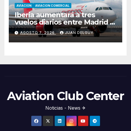
AVIACION
AVIACION COMERCIAL
Iberia aumentará a tres
vuelos diarios entre Madrid y
Menorca durante el invierno
AGOSTO 7, 2026
JUAN DELGUY
Aviation Club Center
Noticias - News ✈