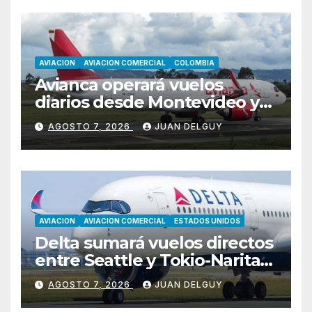
AVIACION
AVIACION COMERCIAL
COLOMBIA
Avianca operará vuelos
diarios desde Montevideo y
Asunción hacia Bogotá
AGOSTO 7, 2026
JUAN DELGUY
AVIACION
AVIACION COMERCIAL
ESTADOS UNIDOS
Delta sumará vuelos directos
entre Seattle y Tokio-Narita
desde marzo de 2027
AGOSTO 7, 2026
JUAN DELGUY