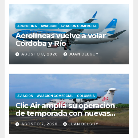
ARGENTINA
AVIACION
AVIACION COMERCIAL
Aerolíneas vuelve a volar
Córdoba y Río
AGOSTO 8, 2026
JUAN DELGUY
AVIACION
AVIACION COMERCIAL
COLOMBIA
Clic Air amplía su operación
de temporada con nuevas
rutas hacia Cartagena y Tolú
AGOSTO 7, 2026
JUAN DELGUY