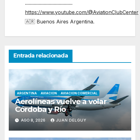
......................................
https://www.youtube.com/@AviationClubCenter
🇦🇷 Buenos Aires Argentina.
Entrada relacionada
ARGENTINA
AVIACION
AVIACION COMERCIAL
Aerolíneas vuelve a volar
Córdoba y Río
AGO 8, 2026
JUAN DELGUY