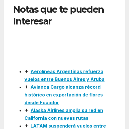
Notas que te pueden
Interesar
: ALTA e IATA
lanzan campaña contra
el ciberfraude de cara al
Mundial 2026
✈
Aerolíneas Argentinas refuerza
vuelos entre Buenos Aires y Aruba
✈
Avianca Cargo alcanza récord
histórico en exportación de flores
desde Ecuador
✈
Alaska Airlines amplía su red en
California con nuevas rutas
✈
LATAM suspenderá vuelos entre