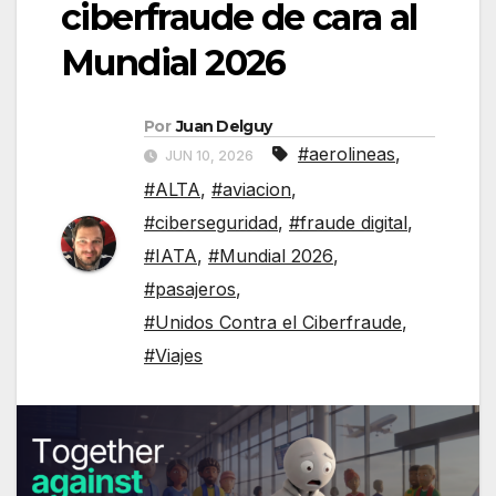
ciberfraude de cara al
Mundial 2026
Por
Juan Delguy
#aerolineas
,
JUN 10, 2026
#ALTA
,
#aviacion
,
#ciberseguridad
,
#fraude digital
,
#IATA
,
#Mundial 2026
,
#pasajeros
,
#Unidos Contra el Ciberfraude
,
#Viajes