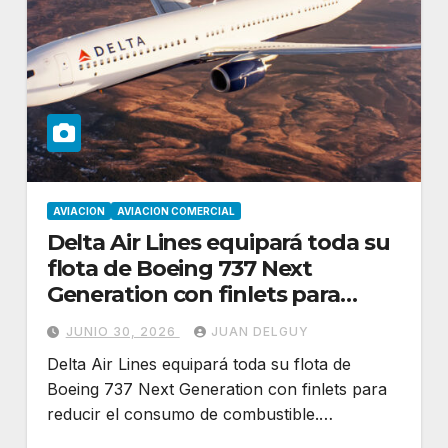
AVIACION
AVIACION COMERCIAL
Delta Air Lines equipará toda su
flota de Boeing 737 Next
Generation con finlets para
reducir el consumo de
JUNIO 30, 2026
JUAN DELGUY
combustible
Delta Air Lines equipará toda su flota de
Boeing 737 Next Generation con finlets para
reducir el consumo de combustible.…