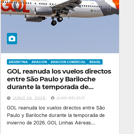
ARGENTINA
AVIACION
AVIACION COMERCIAL
BRASIL
GOL reanuda los vuelos directos
entre São Paulo y Bariloche
durante la temporada de
invierno de 2026
JUNIO 29, 2026
JUAN DELGUY
GOL reanuda los vuelos directos entre São
Paulo y Bariloche durante la temporada de
invierno de 2026. GOL Linhas Aéreas…