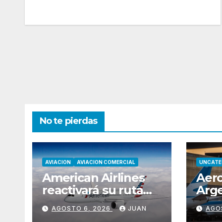
No te pierdas
AVIACION
AVIACION COMERCIAL
UNCATE
American Airlines
Aero
reactivará su ruta
Arge
estacional entre
2025
AGOSTO 6, 2026
JUAN
AGO
Miami y Montevideo
y vo