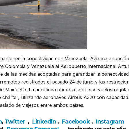
 mantener la conectividad con Venezuela. Avianca anunció
re Colombia y Venezuela al Aeropuerto Internacional Artu
e de las medidas adoptadas para garantizar la conectividad
rremotos registrados el pasado 24 de junio y las restriccio
de Maiquetía. La aerolínea operará tanto sus vuelos regula
de chárter, utilizando aeronaves Airbus A320 con capacidad
traslado de viajeros entre ambos países.
m
,
Twitter
,
Linkedin
,
Facebook
,
Insta
gram