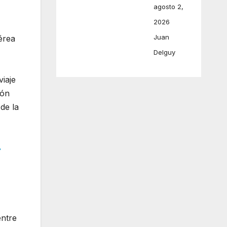
agosto 2,
2026
Juan
érea
Delguy
viaje
ión
de la
r
entre