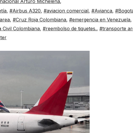
nacional Arturo Michelena
,
tía
,
#Airbus A320
,
#aviacion comercial
,
#Avianca
,
#Bogot
 area
,
#Cruz Roja Colombiana
,
#emergencia en Venezuela
,
a Civil Colombiana
,
#reembolso de tiquetes.
,
#transporte a
ter