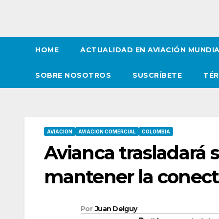
HOME
ACTUALIDAD EN AVIACIÓN MUNDI
SOBRE NOSOTROS
SUSCRÍBETE
TÉR
AVIACION
AVIACION COMERCIAL
COLOMBIA
Avianca trasladará 
mantener la conect
Por
Juan Delguy