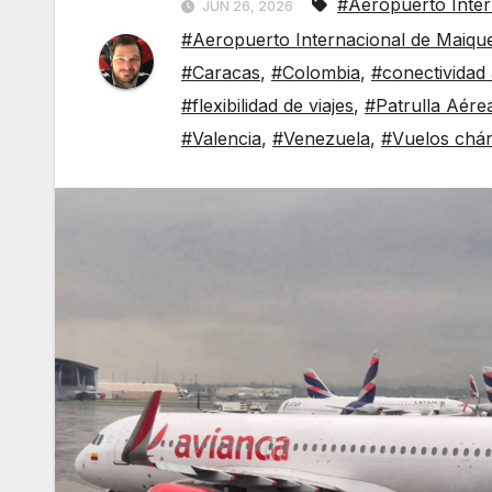
#Aeropuerto Inter
JUN 26, 2026
#Aeropuerto Internacional de Maique
#Caracas
,
#Colombia
,
#conectividad
#flexibilidad de viajes
,
#Patrulla Aére
#Valencia
,
#Venezuela
,
#Vuelos chár