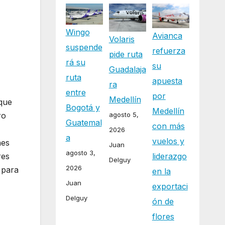
Wingo
Avianca
Volaris
suspende
refuerza
pide ruta
rá su
su
Guadalaja
ruta
apuesta
ra
entre
por
Medellín
 que
Bogotá y
Medellín
agosto 5,
ro
Guatemal
con más
2026
a
vuelos y
nes
Juan
agosto 3,
res
liderazgo
Delguy
2026
 para
en la
Juan
exportaci
Delguy
ón de
flores