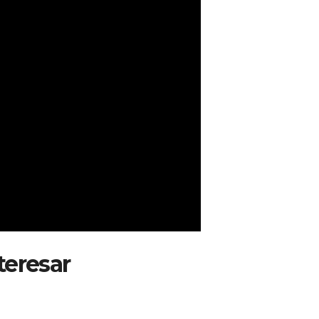
teresar
: Avianca trasladará su
mantener la conectividad con