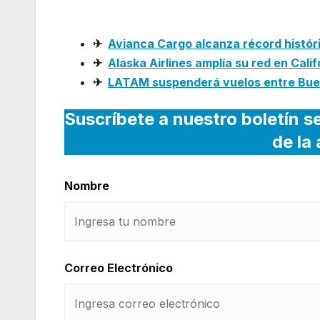
Venezuela
✈
Avianca Cargo alcanza récord histór
✈
Alaska Airlines amplía su red en Cali
✈
LATAM suspenderá vuelos entre Buen
Suscríbete a nuestro boletín s
de la
Nombre
Correo Electrónico