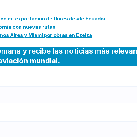
ico en exportación de flores desde Ecuador
fornia con nuevas rutas
os Aires y Miami por obras en Ezeiza
emana y recibe las noticias más releva
 aviación mundial.