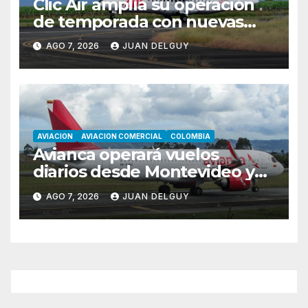
Clic Air amplía su operación
de temporada con nuevas
rutas hacia Cartagena y Tolú
AGO 7, 2026
JUAN DELGUY
AVIACION
AVIACION COMERCIAL
COLOMBIA
Avianca operará vuelos
diarios desde Montevideo y
Asunción hacia Bogotá
AGO 7, 2026
JUAN DELGUY