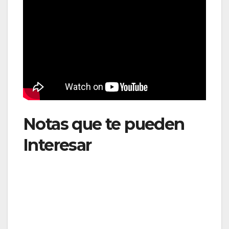
Notas que te pueden
Interesar
: SAS ordena
18 Airbus A330-900
para impulsar la
renovación de su flota y
expandir su red