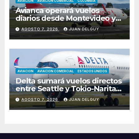
AVIACION
AVIACION COMERCIAL
COLOMBIA
Avianca operará vuelos
diarios desde Montevideo y
Asunción hacia Bogotá
AGOSTO 7, 2026
JUAN DELGUY
AVIACION
AVIACION COMERCIAL
ESTADOS UNIDOS
Delta sumará vuelos directos
entre Seattle y Tokio-Narita
desde marzo de 2027
AGOSTO 7, 2026
JUAN DELGUY