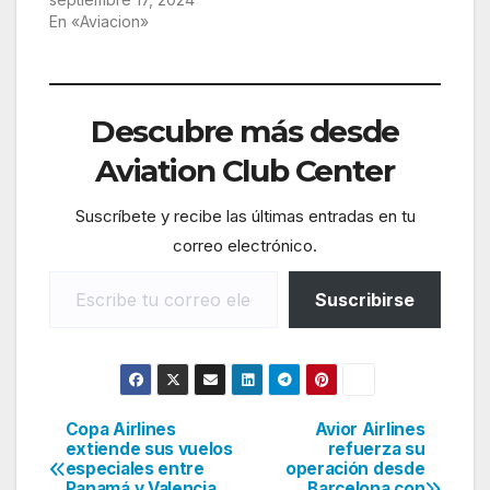
En «Aviacion»
Descubre más desde
Aviation Club Center
Suscríbete y recibe las últimas entradas en tu
correo electrónico.
Escribe tu correo electrónico…
Suscribirse
Copa Airlines
Avior Airlines
Navegación
extiende sus vuelos
refuerza su
especiales entre
operación desde
de
Panamá y Valencia
Barcelona con