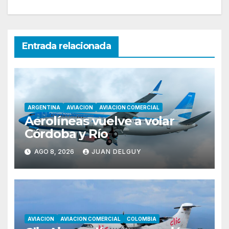
Entrada relacionada
ARGENTINA
AVIACION
AVIACION COMERCIAL
Aerolíneas vuelve a volar
Córdoba y Río
AGO 8, 2026
JUAN DELGUY
AVIACION
AVIACION COMERCIAL
COLOMBIA