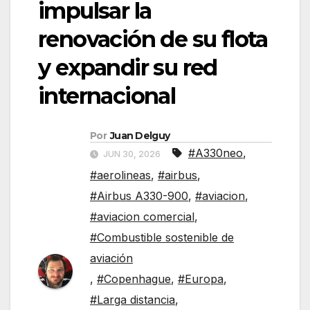
impulsar la
renovación de su flota
y expandir su red
internacional
Por
Juan Delguy
#A330neo
,
JUN 30, 2026
#aerolineas
,
#airbus
,
#Airbus A330-900
,
#aviacion
,
#aviacion comercial
,
#Combustible sostenible de
aviación
,
#Copenhague
,
#Europa
,
#Larga distancia
,