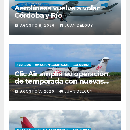
Aerolíneas vuelve a volar
Córdoba y Río
AGOSTO 8, 2026
JUAN DELGUY
AVIACION
AVIACION COMERCIAL
COLOMBIA
Clic Air amplía su operación
de temporada con nuevas
rutas hacia Cartagena y Tolú
AGOSTO 7, 2026
JUAN DELGUY