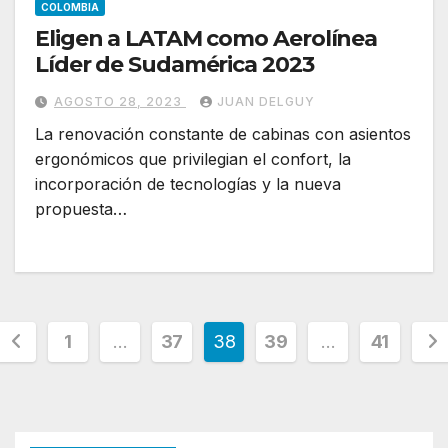
COLOMBIA
Eligen a LATAM como Aerolínea
Líder de Sudamérica 2023
AGOSTO 28, 2023
JUAN DELGUY
La renovación constante de cabinas con asientos
ergonómicos que privilegian el confort, la
incorporación de tecnologías y la nueva
propuesta…
Paginación
1
…
37
38
39
…
41
de
entradas