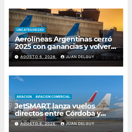
UNCATEGORIZED
Aerolíneas Argentinas cerró
2025 con ganancias y volverá
a pagar impuesto a las
AGOSTO 6, 2026
JUAN DELGUY
ganancias
AVIACION
AVIACION COMERCIAL
JetSMART lanza vuelos
directos entre Córdoba y
Florianópolis
AGOSTO 6, 2026
JUAN DELGUY