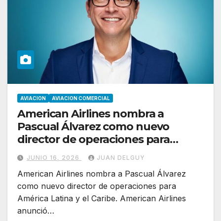
AVIACION
AVIACION COMERCIAL
American Airlines nombra a
Pascual Álvarez como nuevo
director de operaciones para
América Latina y el Caribe
JUNIO 16, 2026
JUAN DELGUY
American Airlines nombra a Pascual Álvarez
como nuevo director de operaciones para
América Latina y el Caribe. American Airlines
anunció…