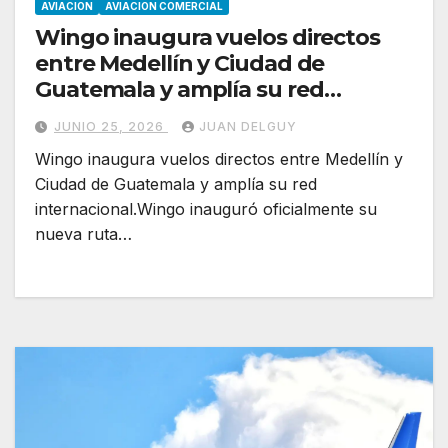
AVIACION
AVIACION COMERCIAL
Wingo inaugura vuelos directos
entre Medellín y Ciudad de
Guatemala y amplía su red
internacional
JUNIO 25, 2026
JUAN DELGUY
Wingo inaugura vuelos directos entre Medellín y
Ciudad de Guatemala y amplía su red
internacional.Wingo inauguró oficialmente su
nueva ruta…