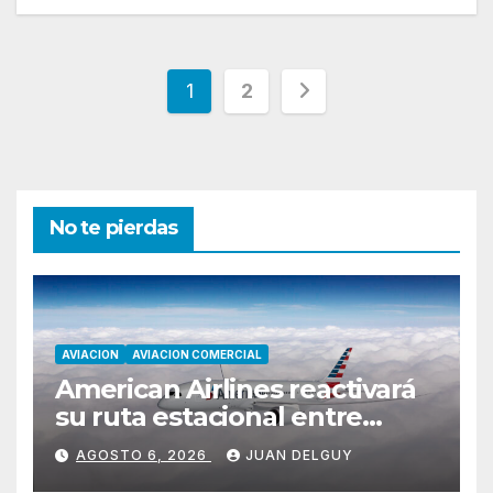
Paginación
1
2
de
entradas
No te pierdas
AVIACION
AVIACION COMERCIAL
American Airlines reactivará
su ruta estacional entre
Miami y Montevideo con
AGOSTO 6, 2026
JUAN DELGUY
vuelos diarios