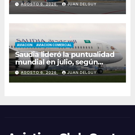
Florianópolis
AGOSTO 6, 2026
JUAN DELGUY
AVIACION
AVIACION COMERCIAL
Saudia lideró la puntualidad
mundial en julio, según
Cirium
AGOSTO 6, 2026
JUAN DELGUY