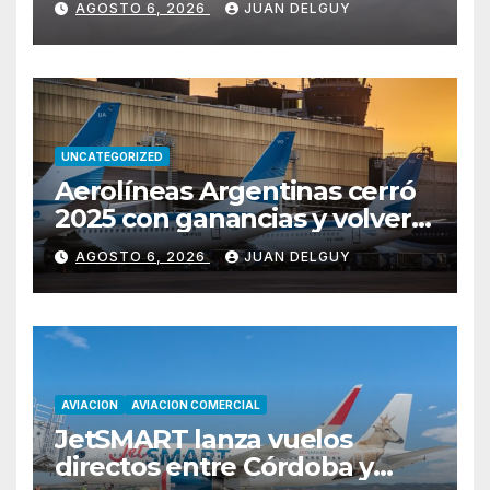
AGOSTO 6, 2026
JUAN DELGUY
vuelos diarios
UNCATEGORIZED
Aerolíneas Argentinas cerró
2025 con ganancias y volverá
a pagar impuesto a las
AGOSTO 6, 2026
JUAN DELGUY
ganancias
AVIACION
AVIACION COMERCIAL
JetSMART lanza vuelos
directos entre Córdoba y