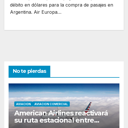
débito en dólares para la compra de pasajes en
Argentina. Air Europa…
No te pierdas
AVIACION
AVIACION COMERCIAL
American Airlines reactivará
su ruta estacional entre
Miami y Montevideo con