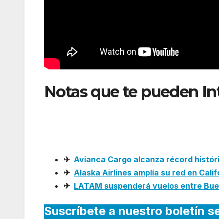
Notas que te pueden In
pago con tarjeta de déb
pasajes en Argentina
✈
Avianca Cargo alcanza récord histór
✈
Alaska Airlines amplía su red en Cali
✈
LATAM suspenderá vuelos entre Buen
Suscríbete a nuestro boletín s