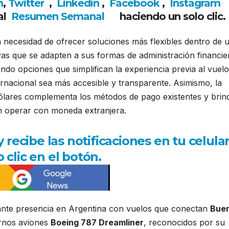
m
,
Twitter
,
Linkedin
,
Facebook
,
Insta
gram
al
Resumen Semanal
haciendo un solo clic.
necesidad de ofrecer soluciones más flexibles dentro de 
as que se adapten a sus formas de administración financie
ndo opciones que simplifican la experiencia previa al vuelo
ternacional sea más accesible y transparente. Asimismo, la
n dólares complementa los métodos de pago existentes y brin
en operar con moneda extranjera.
ecibe las notificaciones en tu celula
 clic en el botón.
ante presencia en Argentina con vuelos que conectan
Bue
ernos aviones
Boeing 787 Dreamliner
, reconocidos por su