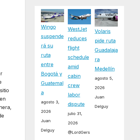
Wingo
WestJet
Volaris
suspende
reduces
pide ruta
rá su
flight
Guadalaja
ruta
schedule
ra
entre
amid
Medellín
ir
Bogotá y
cabin
agosto 5,
e
Guatemal
crew
2026
itio
a
labor
Juan
 en
agosto 3,
dispute
Delguy
nera,
2026
julio 31,
de
Juan
2026
Delguy
@LordGers