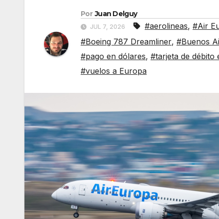
Por
Juan Delguy
#aerolineas
,
#Air E
JUL 7, 2026
#Boeing 787 Dreamliner
,
#Buenos Ai
#pago en dólares
,
#tarjeta de débito
#vuelos a Europa