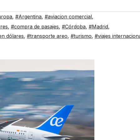
uropa
,
#Argentina
,
#aviacion comercial
,
res
,
#compra de pasajes
,
#Córdoba
,
#Madrid
,
 en dólares
,
#transporte areo
,
#turismo
,
#viajes internacion