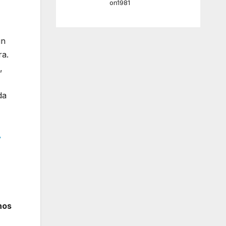
on1981
un
ra.
,
da
r
nos