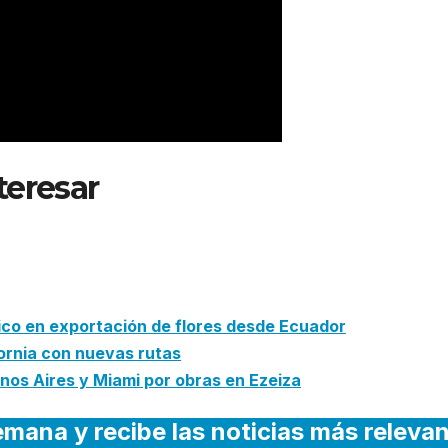
teresar
: Air Europa incorpora e
ito en dólares para la compra 
ico en exportación de flores desde Ecuador
fornia con nuevas rutas
os Aires y Miami por obras en Ezeiza
emana y recibe las noticias más releva