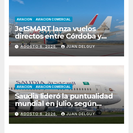
AVIACION
AVIACION COMERCIAL
JetSMART lanza vuelos
directos entre Córdoba y
Florianópolis
AGOSTO 6, 2026
JUAN DELGUY
AVIACION
AVIACION COMERCIAL
Saudia lideró la puntualidad
mundial en julio, según
Cirium
AGOSTO 6, 2026
JUAN DELGUY