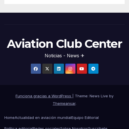
Aviation Club Center
Noticias - News ✈
Funciona gracias a WordPress
|
Theme: News Live by
Themeansar
.
Home
Actualidad en aviación mundial
Equipo Editorial
Política editorial
Redes sociales
Sobre Nosotros
Suscríbete