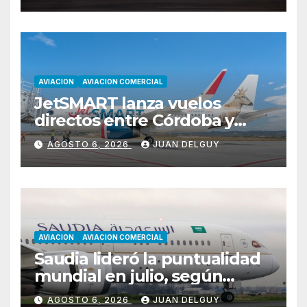
AVIACION
AVIACION COMERCIAL
JetSMART lanza vuelos
directos entre Córdoba y
Florianópolis
AGOSTO 6, 2026
JUAN DELGUY
AVIACION
AVIACION COMERCIAL
Saudia lideró la puntualidad
mundial en julio, según
Cirium
AGOSTO 6, 2026
JUAN DELGUY