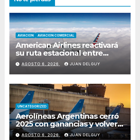
AVIACION
AVIACION COMERCIAL
American Airlines reactivará
su ruta estacional entre
Miami y Montevideo con
AGOSTO 6, 2026
JUAN DELGUY
vuelos diarios
UNCATEGORIZED
Aerolíneas Argentinas cerró
2025 con ganancias y volverá
a pagar impuesto a las
AGOSTO 6, 2026
JUAN DELGUY
ganancias