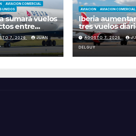
N
AVIACION COMERCIAL
S UNIDOS
AVIACION
AVIACION COMERCIAL
a sumará vuelos
Iberia aumentar
ctos entre
tres vuelos diar
tle y Tokio-
entre Madrid y
STO 7, 2026
JUAN
AGOSTO 7, 2026
J
ta desde marzo
Menorca durant
2027
invierno
Y
DELGUY