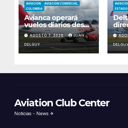
AVIACION
AVIACION COMERCIAL
AVIACIO
COLOMBIA
ESTADO
Avianca operará
Delt
vuelos diarios desde
dire
Montevideo y
Seat
AGOSTO 7, 2026
JUAN
AGO
Asunción hacia
Nari
Bogotá
de 
DELGUY
DELGU
Aviation Club Center
Noticias - News ✈