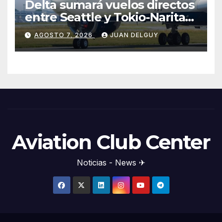
Delta sumará vuelos directos
entre Seattle y Tokio-Narita
desde marzo de 2027
AGOSTO 7, 2026
JUAN DELGUY
Aviation Club Center
Noticias - News ✈