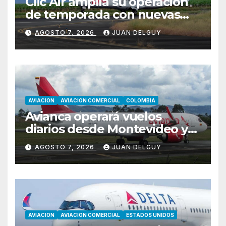
Clic Air amplía su operación
de temporada con nuevas
rutas hacia Cartagena y Tolú
AGOSTO 7, 2026
JUAN DELGUY
AVIACION
AVIACION COMERCIAL
COLOMBIA
Avianca operará vuelos
diarios desde Montevideo y
Asunción hacia Bogotá
AGOSTO 7, 2026
JUAN DELGUY
AVIACION
AVIACION COMERCIAL
ESTADOS UNIDOS