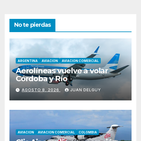
entradas
No te pierdas
ARGENTINA
AVIACION
AVIACION COMERCIAL
Aerolíneas vuelve a volar
Córdoba y Río
AGOSTO 8, 2026
JUAN DELGUY
AVIACION
AVIACION COMERCIAL
COLOMBIA