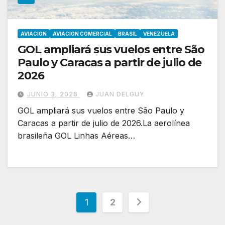
AVIACION
AVIACION COMERCIAL
BRASIL
VENEZUELA
GOL ampliará sus vuelos entre São
Paulo y Caracas a partir de julio de
2026
JUNIO 3, 2026
JUAN DELGUY
GOL ampliará sus vuelos entre São Paulo y
Caracas a partir de julio de 2026.La aerolínea
brasileña GOL Linhas Aéreas…
Paginación
1
2
de