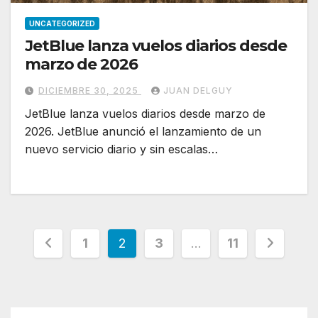
UNCATEGORIZED
JetBlue lanza vuelos diarios desde
marzo de 2026
DICIEMBRE 30, 2025
JUAN DELGUY
JetBlue lanza vuelos diarios desde marzo de
2026. JetBlue anunció el lanzamiento de un
nuevo servicio diario y sin escalas…
Paginación
1
2
3
…
11
de
entradas