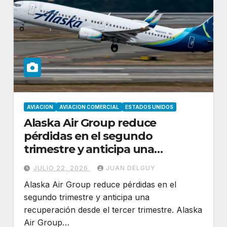
AVIACION
AVIACION COMERCIAL
ESTADOS UNIDOS
Alaska Air Group reduce
pérdidas en el segundo
trimestre y anticipa una
recuperación desde el tercer
JULIO 22, 2026
JUAN DELGUY
trimestre
Alaska Air Group reduce pérdidas en el
segundo trimestre y anticipa una
recuperación desde el tercer trimestre. Alaska
Air Group…