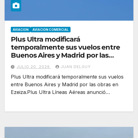
AVIACION
AVIACION COMERCIAL
Plus Ultra modificará
temporalmente sus vuelos entre
Buenos Aires y Madrid por las
obras en Ezeiza
JULIO 20, 2026
JUAN DELGUY
Plus Ultra modificará temporalmente sus vuelos
entre Buenos Aires y Madrid por las obras en
Ezeiza.Plus Ultra Líneas Aéreas anunció…