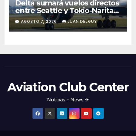
Delta sumará vuelos directos
entre Seattle y Tokio-Narita
desde marzo de 2027
AGOSTO 7, 2026
JUAN DELGUY
Aviation Club Center
Noticias - News ✈