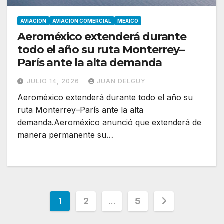
AVIACION
AVIACION COMERCIAL
MEXICO
Aeroméxico extenderá durante
todo el año su ruta Monterrey–
París ante la alta demanda
JULIO 14, 2026
JUAN DELGUY
Aeroméxico extenderá durante todo el año su
ruta Monterrey–París ante la alta
demanda.Aeroméxico anunció que extenderá de
manera permanente su…
Paginación
1
2
…
5
de