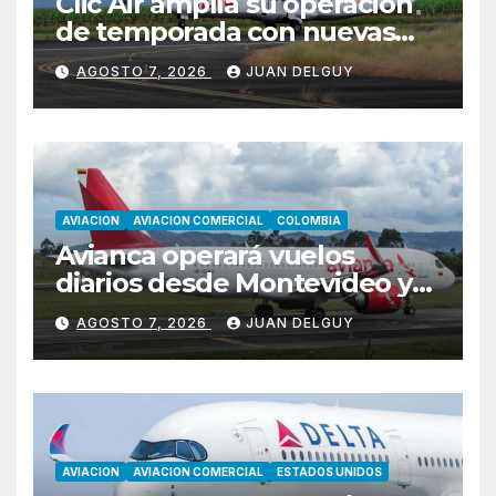
Clic Air amplía su operación
de temporada con nuevas
rutas hacia Cartagena y Tolú
AGOSTO 7, 2026
JUAN DELGUY
AVIACION
AVIACION COMERCIAL
COLOMBIA
Avianca operará vuelos
diarios desde Montevideo y
Asunción hacia Bogotá
AGOSTO 7, 2026
JUAN DELGUY
AVIACION
AVIACION COMERCIAL
ESTADOS UNIDOS