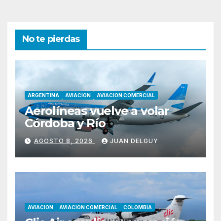
entradas
No te pierdas
ARGENTINA
AVIACION
AVIACION COMERCIAL
Aerolíneas vuelve a volar
Córdoba y Río
AGOSTO 8, 2026
JUAN DELGUY
AVIACION
AVIACION COMERCIAL
COLOMBIA