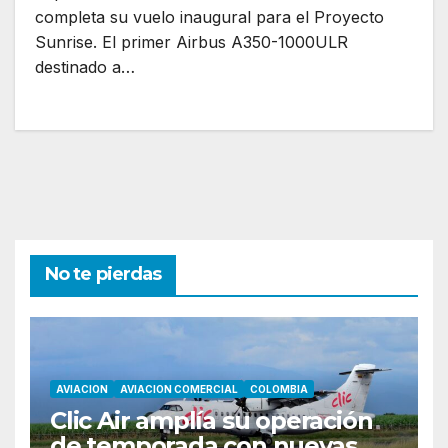
completa su vuelo inaugural para el Proyecto
Sunrise. El primer Airbus A350-1000ULR
destinado a…
No te pierdas
AVIACION
AVIACION COMERCIAL
COLOMBIA
Clic Air amplía su operación
de temporada con nuevas