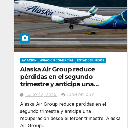
AVIACION
AVIACION COMERCIAL
ESTADOS UNIDOS
Alaska Air Group reduce
pérdidas en el segundo
trimestre y anticipa una
recuperación desde el tercer
JULIO 22, 2026
JUAN DELGUY
trimestre
Alaska Air Group reduce pérdidas en el
segundo trimestre y anticipa una
recuperación desde el tercer trimestre. Alaska
Air Group…