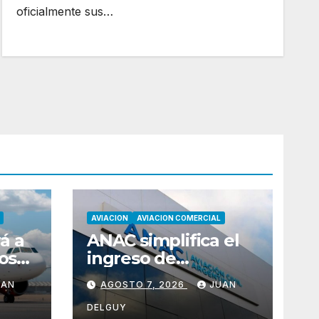
oficialmente sus…
AVIACION
AVIACION COMERCIAL
á a
ANAC simplifica el
ios
ingreso de
aerolíneas
UAN
AGOSTO 7, 2026
JUAN
e el
extranjeras con
cambios en la RAAC
DELGUY