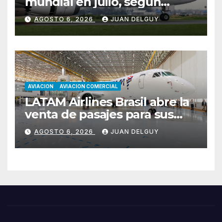
mundial en julio, según
Cirium
AGOSTO 6, 2026
JUAN DELGUY
AVIACION
AVIACION COMERCIAL
LATAM Airlines Brasil abre la
venta de pasajes para sus
nuevos Embraer E195-E2 y
AGOSTO 6, 2026
JUAN DELGUY
anuncia la expansión de su
red