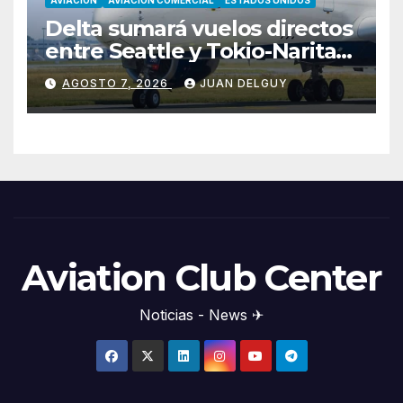
AVIACION
AVIACION COMERCIAL
ESTADOS UNIDOS
Delta sumará vuelos directos
entre Seattle y Tokio-Narita
desde marzo de 2027
AGOSTO 7, 2026
JUAN DELGUY
Aviation Club Center
Noticias - News ✈