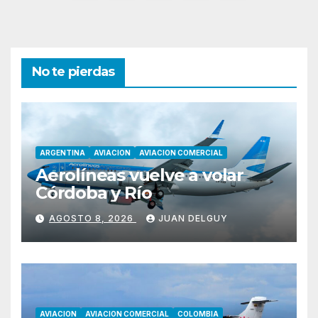
de
entradas
No te pierdas
ARGENTINA
AVIACION
AVIACION COMERCIAL
Aerolíneas vuelve a volar
Córdoba y Río
AGOSTO 8, 2026
JUAN DELGUY
AVIACION
AVIACION COMERCIAL
COLOMBIA