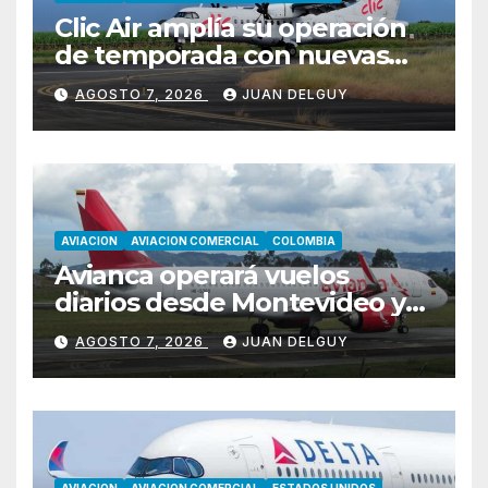
Clic Air amplía su operación
de temporada con nuevas
rutas hacia Cartagena y Tolú
AGOSTO 7, 2026
JUAN DELGUY
AVIACION
AVIACION COMERCIAL
COLOMBIA
Avianca operará vuelos
diarios desde Montevideo y
Asunción hacia Bogotá
AGOSTO 7, 2026
JUAN DELGUY