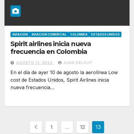
AVIACION
AVIACION COMERCIAL
COLOMBIA
ESTADOS UNIDOS
Spirit airlines inicia nueva
frecuencia en Colombia
AGOSTO 11, 2023
JUAN DELGUY
En el día de ayer 10 de agosto la aerolínea Low
cost de Estados Unidos, Spirit Airlines inicia
nueva frecuencia…
Paginación
1
…
12
13