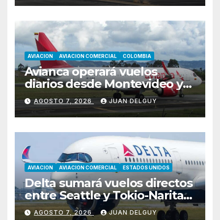
AVIACION
AVIACION COMERCIAL
COLOMBIA
Avianca operará vuelos
diarios desde Montevideo y
Asunción hacia Bogotá
AGOSTO 7, 2026
JUAN DELGUY
AVIACION
AVIACION COMERCIAL
ESTADOS UNIDOS
Delta sumará vuelos directos
entre Seattle y Tokio-Narita
desde marzo de 2027
AGOSTO 7, 2026
JUAN DELGUY