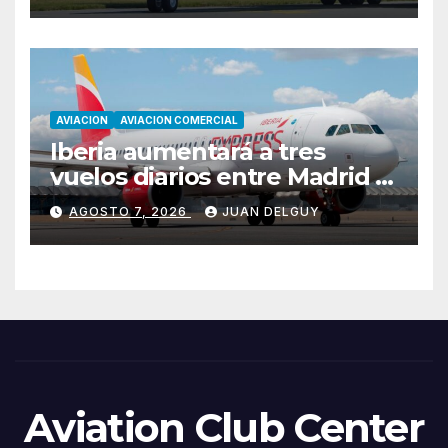
AVIACION
AVIACION COMERCIAL
Iberia aumentará a tres
vuelos diarios entre Madrid y
Menorca durante el invierno
AGOSTO 7, 2026
JUAN DELGUY
Aviation Club Center