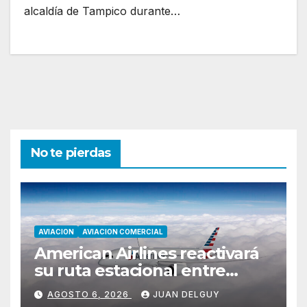
alcaldía de Tampico durante…
No te pierdas
AVIACION
AVIACION COMERCIAL
American Airlines reactivará
su ruta estacional entre
Miami y Montevideo con
AGOSTO 6, 2026
JUAN DELGUY
vuelos diarios