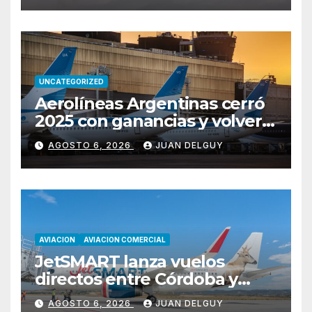
UNCATEGORIZED
Aerolíneas Argentinas cerró
2025 con ganancias y volverá
a pagar impuesto a las
AGOSTO 6, 2026
JUAN DELGUY
ganancias
AVIACION
AVIACION COMERCIAL
JetSMART lanza vuelos
directos entre Córdoba y
Florianópolis
AGOSTO 6, 2026
JUAN DELGUY