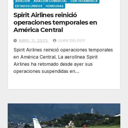
AVIACION
AVIACION COMERCIAL
CENTROAMÉRICA
ESTADOS UNIDOS
HONDURAS
Spirit Airlines reinició
operaciones temporales en
América Central
ABRIL 11, 2025
JUAN DELGUY
Spirit Airlines reinició operaciones temporales
en América Central. La aerolínea Spirit
Airlines ha retomado desde ayer sus
operaciones suspendidas en…