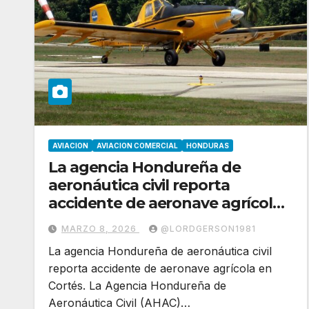
AVIACION
AVIACION COMERCIAL
HONDURAS
La agencia Hondureña de
aeronáutica civil reporta
accidente de aeronave agrícola
en Cortés
MARZO 8, 2026
@LORDGERSON1981
La agencia Hondureña de aeronáutica civil
reporta accidente de aeronave agrícola en
Cortés. La Agencia Hondureña de
Aeronáutica Civil (AHAC)…