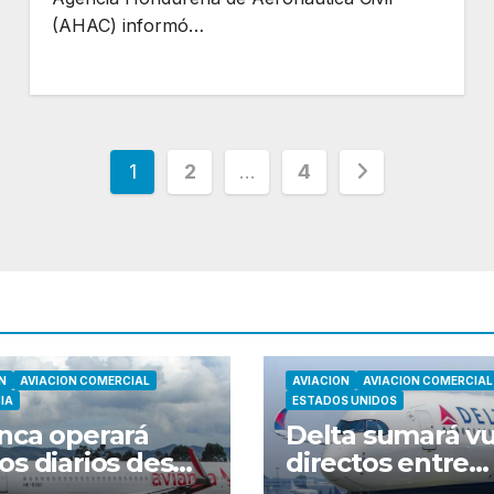
(AHAC) informó…
Paginación
1
2
…
4
de
entradas
N
AVIACION COMERCIAL
AVIACION
AVIACION COMERCIAL
IA
ESTADOS UNIDOS
nca operará
Delta sumará v
os diarios desde
directos entre
tevideo y
Seattle y Tokio-