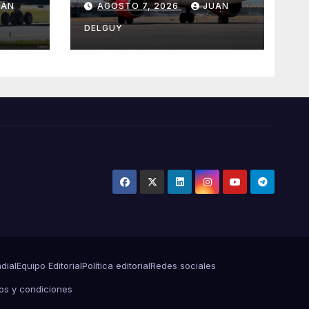
UAN
AGOSTO 7, 2026
JUAN
arzo
Menorca durante el
invierno
DELGUY
dial
Equipo Editorial
Política editorial
Redes sociales
os y condiciones