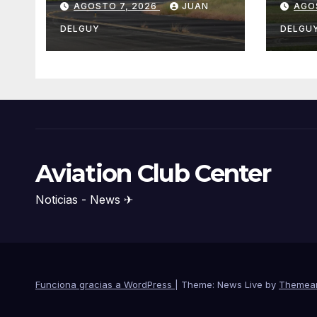
AGOSTO 7, 2026
JUAN
AGO
nuevas rutas hacia
Asun
Cartagena y Tolú
Bog
DELGUY
DELGU
Aviation Club Center
Noticias - News ✈
Funciona gracias a WordPress
|
Theme: News Live by
Themea