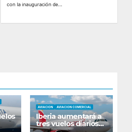
con la inauguración de…
AVIACION
AVIACION COMERCIAL
uelos
Iberia aumentará a
tres vuelos diarios
entre Madrid y