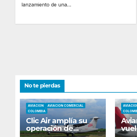
lanzamiento de una…
No te pierdas
AVIACION
AVIACION COMERCIAL
AVIACIO
COLOMBIA
COLOMB
Clic Air amplía su
Avia
operación de
vuel
temporada con
Mon