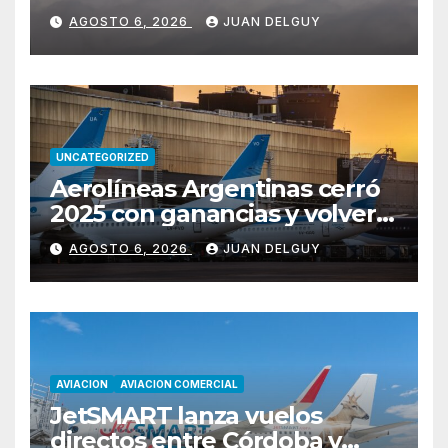
Miami y Montevideo con
AGOSTO 6, 2026
JUAN DELGUY
vuelos diarios
UNCATEGORIZED
Aerolíneas Argentinas cerró
2025 con ganancias y volverá
a pagar impuesto a las
AGOSTO 6, 2026
JUAN DELGUY
ganancias
AVIACION
AVIACION COMERCIAL
JetSMART lanza vuelos
directos entre Córdoba y