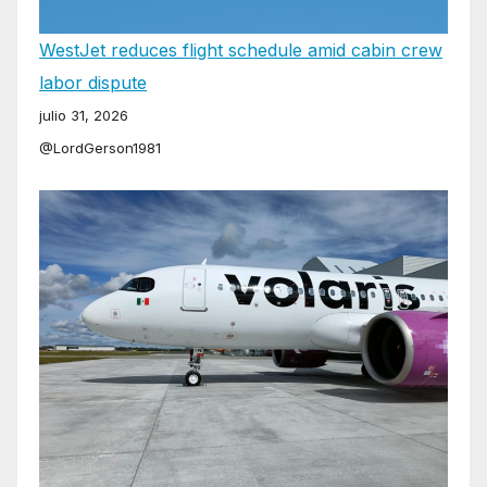
WestJet reduces flight schedule amid cabin crew
labor dispute
julio 31, 2026
@LordGerson1981