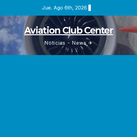
Saltar
Jue. Ago 6th, 2026
al
contenido
Aviation Club Center
Noticias - News ✈