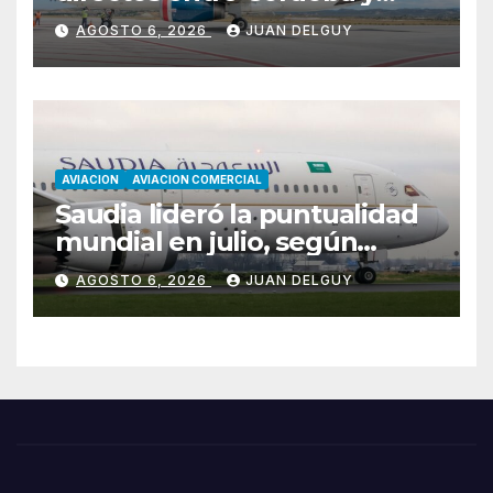
Florianópolis
AGOSTO 6, 2026
JUAN DELGUY
AVIACION
AVIACION COMERCIAL
Saudia lideró la puntualidad
mundial en julio, según
Cirium
AGOSTO 6, 2026
JUAN DELGUY