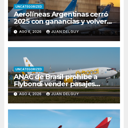
UNCATEGORIZED
Aerolíneas Argentinas cerró
2025 con ganancias y volverá
a pagar impuesto a las
AGO 6, 2026
JUAN DELGUY
ganancias
UNCATEGORIZED
ANAC de Brasil prohíbe a
Flybondi vender pasajes
entre Buenos Aires y Río de
AGO 4, 2026
JUAN DELGUY
Janeiro tras reiteradas
cancelaciones