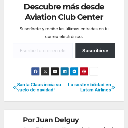
Descubre más desde
Aviation Club Center
Suscríbete y recibe las últimas entradas en tu
correo electrónico.
Escribe tu correo electrónico…
Suscribirse
Santa Claus inicia su
La sostenibilidad en
Navegación
vuelo de navidad!
Latam Airlines
de
entradas
Por
Juan Delguy