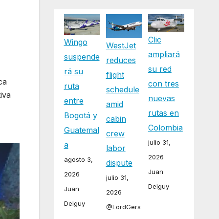
Clic
Wingo
WestJet
ampliará
suspende
reduces
su red
rá su
flight
ca
con tres
ruta
schedule
iva
nuevas
entre
amid
os
rutas en
Bogotá y
cabin
Colombia
Guatemal
crew
julio 31,
a
labor
2026
agosto 3,
dispute
Juan
2026
julio 31,
Delguy
Juan
2026
Delguy
@LordGers