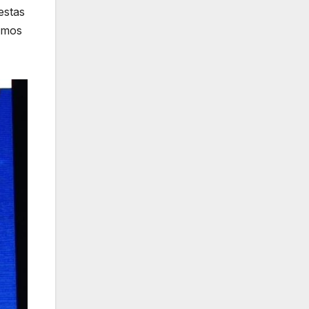
estas
damos