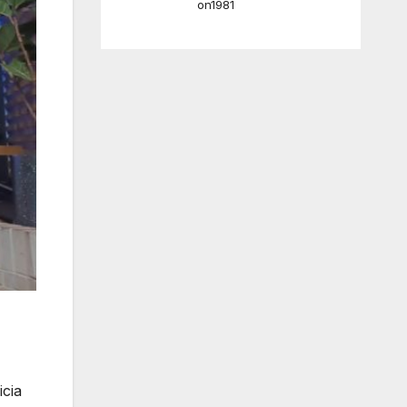
on1981
.
icia