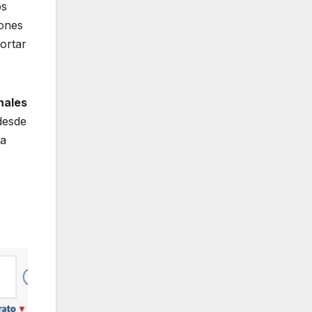
os
iones
ortar
nales
desde
ta