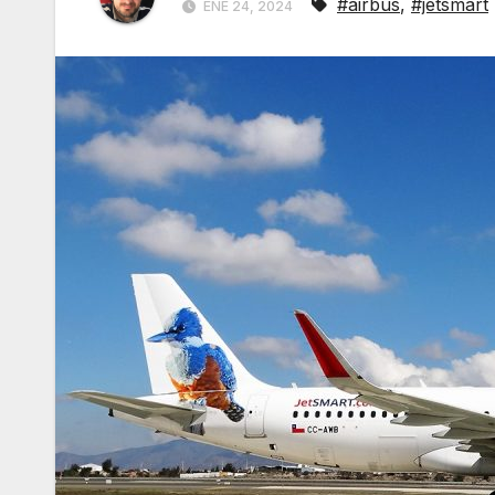
#airbus
,
#jetsmart
ENE 24, 2024