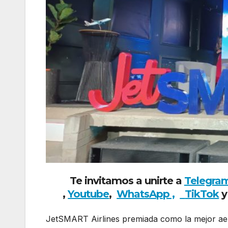
Te invitamos a unirte a
Telegra
,
Youtube
,
WhatsApp ,
TikTok
y
JetSMART Airlines premiada como la mejor aer