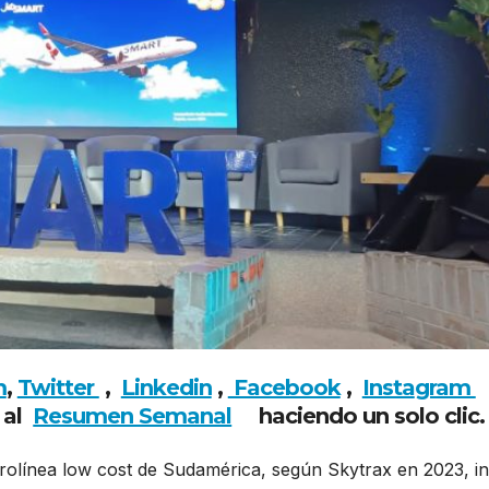
m
,
Twitter
,
Linkedin
,
Facebook
,
Insta
gram
 al
Resumen Semanal
haciendo un solo clic
olínea low cost de Sudamérica, según Skytrax en 2023, in