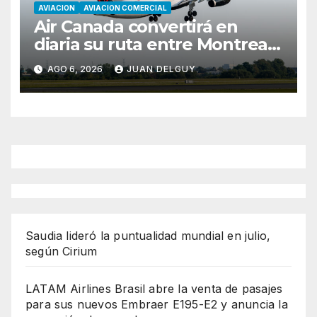
AVIACION
AVIACION COMERCIAL
Air Canada convertirá en
diaria su ruta entre Montreal
y Ciudad de Guatemala
AGO 6, 2026
JUAN DELGUY
desde octubre
Saudia lideró la puntualidad mundial en julio,
según Cirium
LATAM Airlines Brasil abre la venta de pasajes
para sus nuevos Embraer E195-E2 y anuncia la