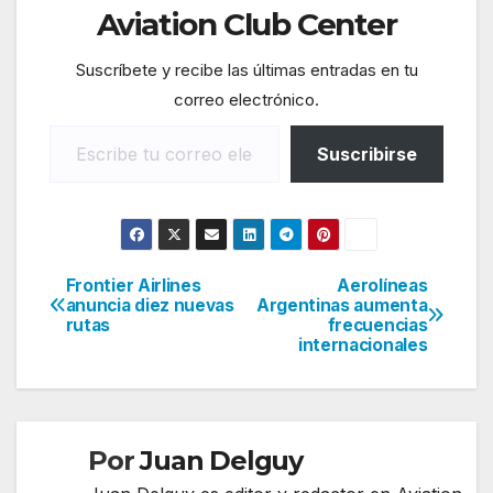
Aviation Club Center
Suscríbete y recibe las últimas entradas en tu
correo electrónico.
Escribe tu correo electrónico…
Suscribirse
Frontier Airlines
Aerolíneas
Navegación
anuncia diez nuevas
Argentinas aumenta
rutas
frecuencias
de
internacionales
entradas
Por
Juan Delguy