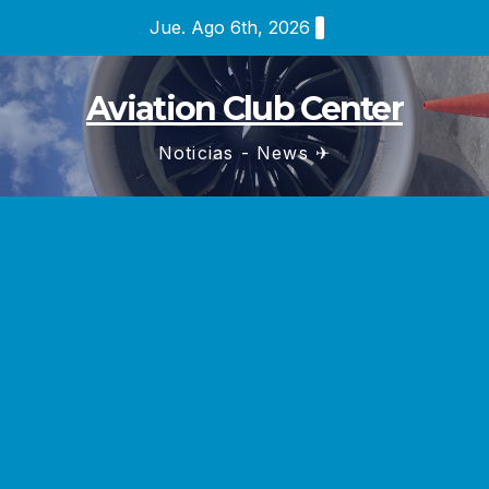
Saltar
Jue. Ago 6th, 2026
al
contenido
Aviation Club Center
Noticias - News ✈