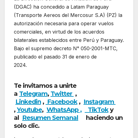
(DGAC) ha concedido a Latam Paraguay
(Transporte Aereos del Mercosur S.A) (PZ) la
autorización necesaria para operar vuelos
comerciales, en virtud de los acuerdos
bilaterales establecidos entre Perú y Paraguay.
Bajo el supremo decreto N° 050-2001-MTC,
publicado el pasado 31 de enero de
2024.
Latam autorizada a volar ruta
internacional
Te invitamos a unirte
a
Telegram
,
Twitter
,
Linkedin
,
Facebook
,
Insta
gram
,
Youtube
,
WhatsApp ,
TikTok
y
al
Resumen Semanal
haciendo un
solo clic.