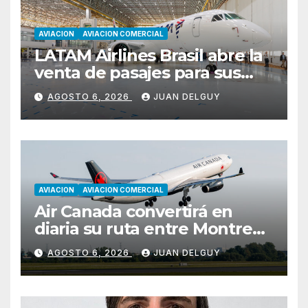
AVIACION
AVIACION COMERCIAL
LATAM Airlines Brasil abre la
venta de pasajes para sus
nuevos Embraer E195-E2 y
AGOSTO 6, 2026
JUAN DELGUY
anuncia la expansión de su
red
AVIACION
AVIACION COMERCIAL
Air Canada convertirá en
diaria su ruta entre Montreal
y Ciudad de Guatemala
AGOSTO 6, 2026
JUAN DELGUY
desde octubre