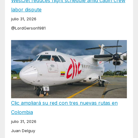
WestJet reduces flight schedule amid cabin crew
labor dispute
julio 31, 2026
@LordGerson1981
Clic ampliará su red con tres nuevas rutas en
Colombia
julio 31, 2026
Juan Delguy