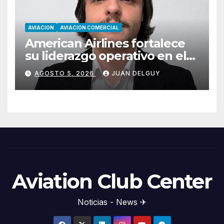
AVIACION
AVIACION COMERCIAL
American Airlines fortalece
su liderazgo operativo en el
Cono Sur con Luiz Laham
AGOSTO 5, 2026
JUAN DELGUY
Aviation Club Center
Noticias - News ✈