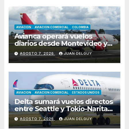
AVIACION
AVIACION COMERCIAL
COLOMBIA
Avianca operará vuelos
diarios desde Montevideo y
Asunción hacia Bogotá
AGOSTO 7, 2026
JUAN DELGUY
AVIACION
AVIACION COMERCIAL
ESTADOS UNIDOS
Delta sumará vuelos directos
entre Seattle y Tokio-Narita
desde marzo de 2027
AGOSTO 7, 2026
JUAN DELGUY