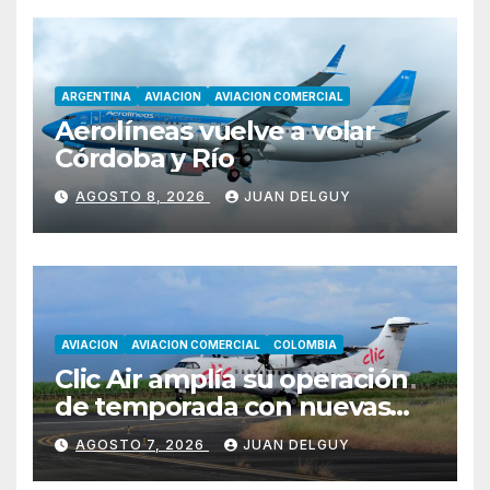
ARGENTINA
AVIACION
AVIACION COMERCIAL
Aerolíneas vuelve a volar
Córdoba y Río
AGOSTO 8, 2026
JUAN DELGUY
AVIACION
AVIACION COMERCIAL
COLOMBIA
Clic Air amplía su operación
de temporada con nuevas
rutas hacia Cartagena y Tolú
AGOSTO 7, 2026
JUAN DELGUY