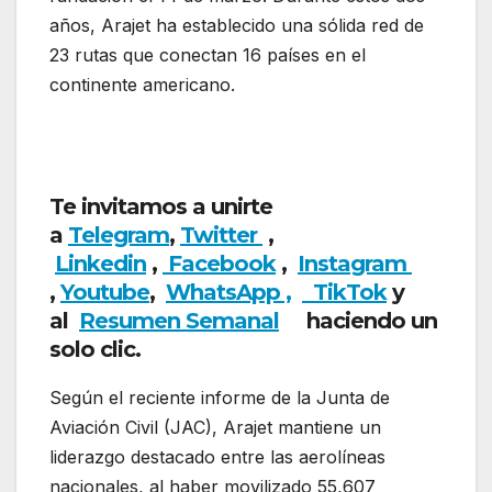
años, Arajet ha establecido una sólida red de
23 rutas que conectan 16 países en el
continente americano.
Arajet transportó el
77% de los pasajeros entre aerolíneas
dominicanas en febrero
Te invitamos a unirte
a
Telegram
,
Twitter
,
Linkedin
,
Facebook
,
Insta
gram
,
Youtube
,
WhatsApp ,
TikTok
y
al
Resumen Semanal
haciendo un
solo clic.
Según el reciente informe de la Junta de
Aviación Civil (JAC), Arajet mantiene un
liderazgo destacado entre las aerolíneas
nacionales, al haber movilizado 55,607