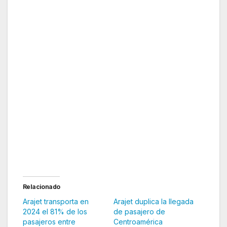
Arajet transportó el 77% de los pasajeros
entre aerolíneas dominicanas en febrero
Relacionado
Arajet transporta en
Arajet duplica la llegada
2024 el 81% de los
de pasajero de
pasajeros entre
Centroamérica