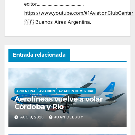
editor.......................................
https://www.youtube.com/@AviationClubCenter
🇦🇷 Buenos Aires Argentina.
Entrada relacionada
ARGENTINA
AVIACION
AVIACION COMERCIAL
Aerolíneas vuelve a volar
Córdoba y Río
AGO 8, 2026
JUAN DELGUY