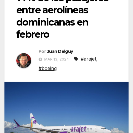
entre aerolíneas
dominicanas en
febrero
Por
Juan Delguy
#arajet
,
MAR 13, 2024
#boeing