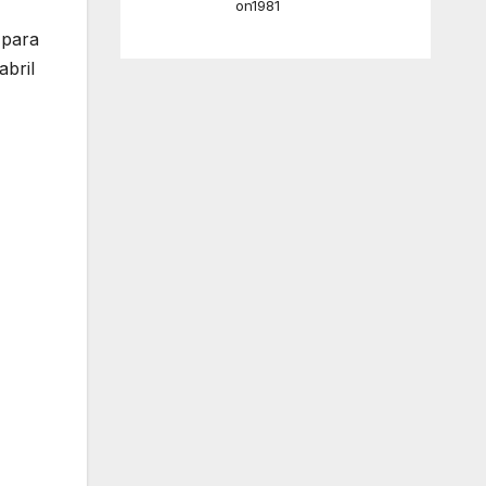
on1981
 para
abril