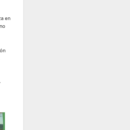
za en
 no
zón
.
r