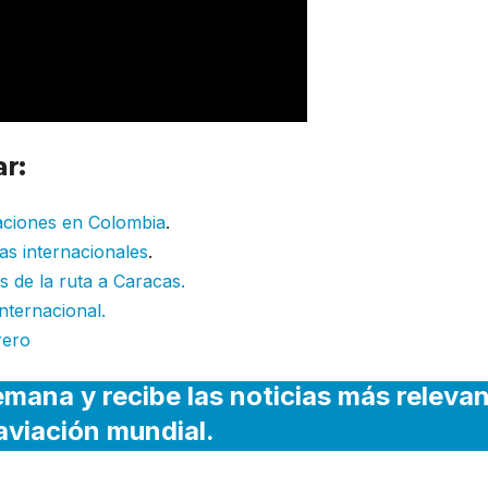
r:
raciones en Colombia
.
as internacionales
.
 de la ruta a Caracas.
internacional.
rero
emana y recibe las noticias más releva
 aviación mundial.