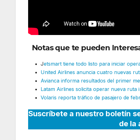
Notas que te pueden Interesa
J
etsmart
tiene todo listo para iniciar ope
United Airlines anuncia cuatro nuevas rut
Avianca informa resultados del primer mes
Latam Airlines solicita operar nueva ruta 
Volaris reporta tráfico de pasajero de feb
Suscríbete a nuestro boletín s
de la