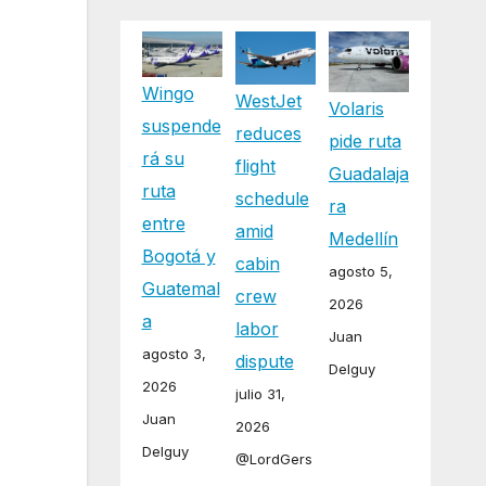
Wingo
WestJet
Volaris
suspende
reduces
pide ruta
rá su
flight
Guadalaja
ruta
schedule
ra
entre
amid
Medellín
Bogotá y
cabin
agosto 5,
Guatemal
crew
2026
a
labor
Juan
agosto 3,
dispute
Delguy
2026
julio 31,
Juan
2026
Delguy
@LordGers