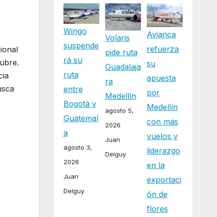
Wingo
Avianca
Volaris
suspende
refuerza
ional
pide ruta
rá su
ubre.
su
Guadalaja
ruta
cia
apuesta
ra
usca
entre
por
Medellín
Bogotá y
Medellín
agosto 5,
Guatemal
con más
2026
a
vuelos y
Juan
agosto 3,
liderazgo
Delguy
2026
en la
Juan
exportaci
Delguy
ón de
flores