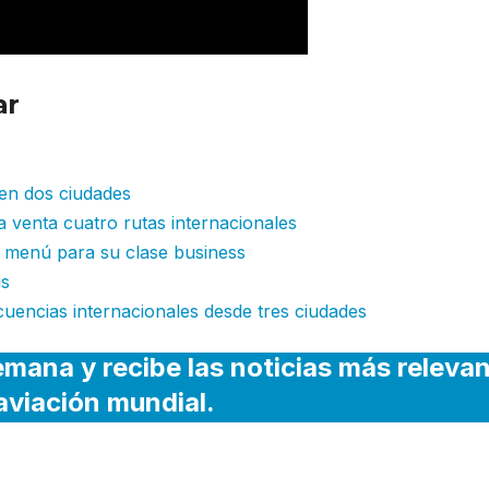
ar
:Delta interrumpe una de sus
 en dos ciudades
a venta cuatro rutas internacionales
 menú para su clase business
as
cuencias internacionales desde tres ciudades
emana y recibe las noticias más releva
 aviación mundial.