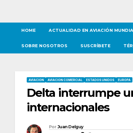
HOME
ACTUALIDAD EN AVIACIÓN MUNDI
SOBRE NOSOTROS
SUSCRÍBETE
TÉR
AVIACION
AVIACION COMERCIAL
ESTADOS UNIDOS
EUROPA
Delta interrumpe u
internacionales
Por
Juan Delguy