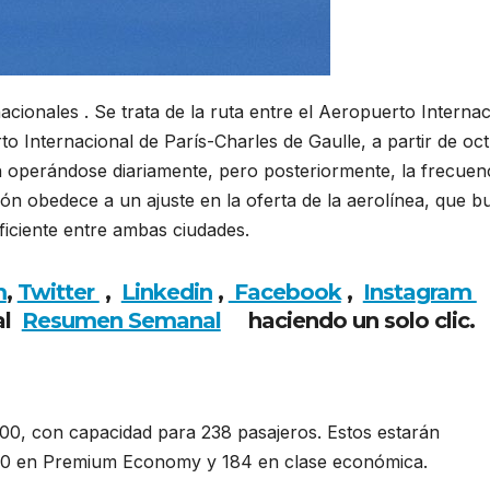
cionales . Se trata de la ruta entre el Aeropuerto Internac
 Internacional de París-Charles de Gaulle, a partir de oct
n operándose diariamente, pero posteriormente, la frecuen
ión obedece a un ajuste en la oferta de la aerolínea, que b
ficiente entre ambas ciudades.
m
,
Twitter
,
Linkedin
,
Facebook
,
Insta
gram
al
Resumen Semanal
haciendo un solo clic.
00, con capacidad para 238 pasajeros. Estos estarán
a, 20 en Premium Economy y 184 en clase económica.