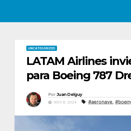
UNCATEGORIZED
LATAM Airlines inv
para Boeing 787 Dr
Por
Juan Delguy
#aeronave
,
#boein
NOV 8, 2024