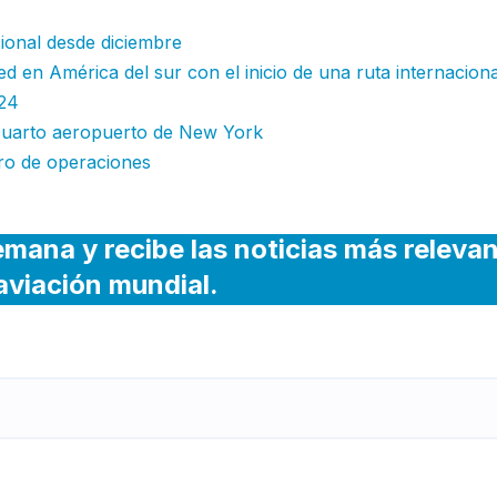
ional desde diciembre
d en América del sur con el inicio de una ruta internaciona
024
l cuarto aeropuerto de New York
tro de operaciones
emana y recibe las noticias más releva
 aviación mundial.