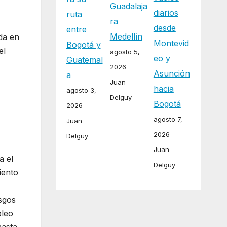
Guadalaja
diarios
ruta
ra
desde
entre
Medellín
da en
Montevid
Bogotá y
el
agosto 5,
eo y
Guatemal
2026
Asunción
a
Juan
hacia
agosto 3,
Delguy
Bogotá
2026
agosto 7,
Juan
2026
Delguy
Juan
a el
Delguy
iento
sgos
pleo
hasta