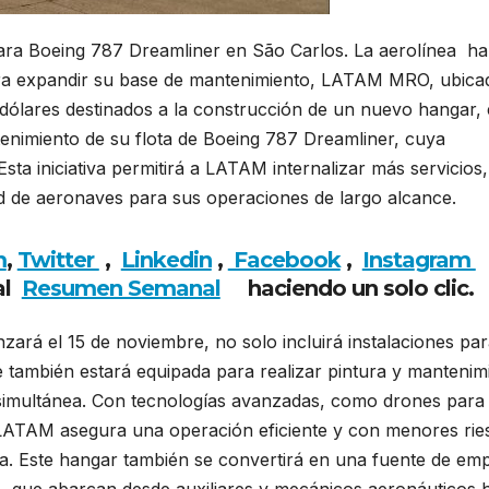
ara Boeing 787 Dreamliner en São Carlos. La aerolínea ha
ra expandir su base de mantenimiento, LATAM MRO, ubica
 dólares destinados a la construcción de un nuevo hangar, 
tenimiento de su flota de Boeing 787 Dreamliner, cuya
a iniciativa permitirá a LATAM internalizar más servicios,
ad de aeronaves para sus operaciones de largo alcance.
m
,
Twitter
,
Linkedin
,
Facebook
,
Insta
gram
al
Resumen Semanal
haciendo un solo clic.
rá el 15 de noviembre, no solo incluirá instalaciones par
 también estará equipada para realizar pintura y mantenim
simultánea. Con tecnologías avanzadas, como drones para
, LATAM asegura una operación eficiente y con menores rie
a. Este hangar también se convertirá en una fuente de em
o, que abarcan desde auxiliares y mecánicos aeronáuticos 