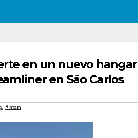
ierte en un nuevo hangar
eamliner en São Carlos
g
,
#latam