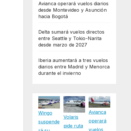
Avianca operará vuelos diarios
desde Montevideo y Asunción
hacia Bogotá
Delta sumará vuelos directos
entre Seattle y Tokio-Narita
desde marzo de 2027
Iberia aumentará a tres vuelos
diarios entre Madrid y Menorca
durante el invierno
Avianca
Wingo
Volaris
operará
suspende
pide ruta
vuelos
rá su