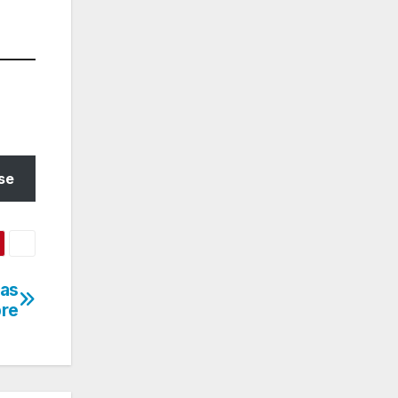
se
ias
bre