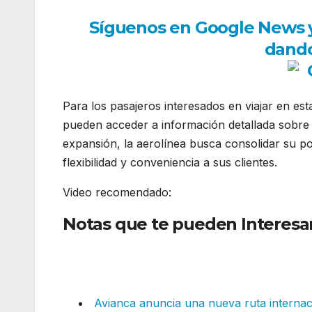
Síguenos en Google News y r
dando
Para los pasajeros interesados en viajar en est
pueden acceder a información detallada sobre t
expansión, la aerolínea busca consolidar su 
flexibilidad y conveniencia a sus clientes.
Video recomendado:
Notas que te pueden Interesar
internacionales
: https://www
v=4OI9MGtNXvw&amp;t=2s
Avianca anuncia una nueva ruta internac