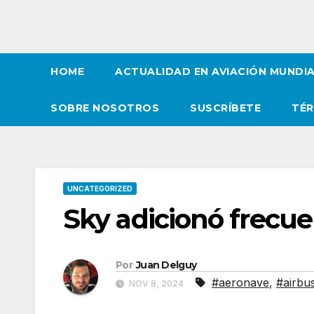
HOME
ACTUALIDAD EN AVIACIÓN MUNDI
SOBRE NOSOTROS
SUSCRÍBETE
TÉR
UNCATEGORIZED
Sky adicionó frecue
Por
Juan Delguy
#aeronave
,
#airbu
NOV 8, 2024