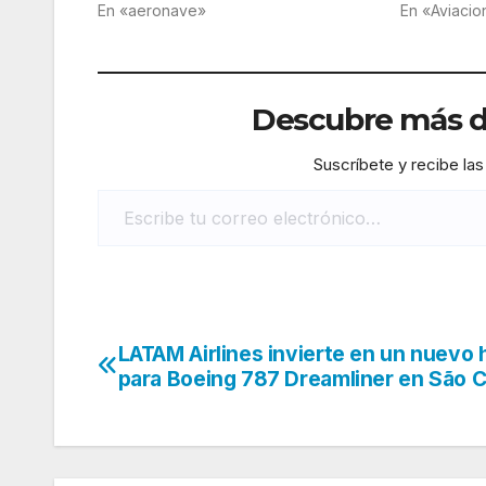
En «aeronave»
En «Aviacio
Descubre más de
Suscríbete y recibe las
Escribe tu correo electrónico…
LATAM Airlines invierte en un nuevo 
Navegación
para Boeing 787 Dreamliner en São C
de
entradas