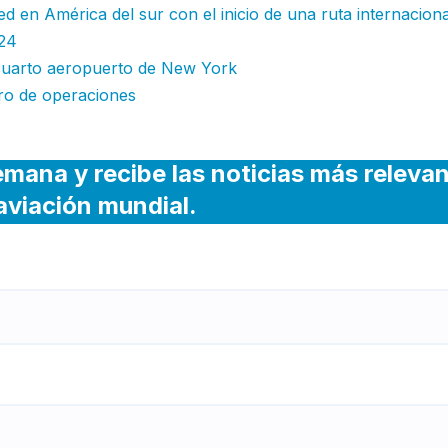
d en América del sur con el inicio de una ruta internaciona
024
l cuarto aeropuerto de New York
tro de operaciones
emana y recibe las noticias más releva
 aviación mundial.