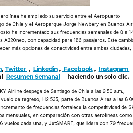
erolínea ha ampliado su servicio entre el Aeropuerto
ago de Chile y el Aeroparque Jorge Newbery en Buenos Air
 costo ha incrementado sus frecuencias semanales de 8 a 1
s A320neo, con capacidad para 186 pasajeros. Este cambi
recer más opciones de conectividad entre ambas ciudades,
m
,
Twitter
,
Linkedin
,
Facebook
,
Insta
gram
al
Resumen Semanal
haciendo un solo clic.
Y Airline despega de Santiago de Chile a las 9:50 a.m.,
l vuelo de regreso, H2 535, parte de Buenos Aires a las 8:0
e incremento de frecuencias fortalece la competitividad de 
los mensuales, en comparación con otras aerolíneas como
6 vuelos cada una, y JetSMART, que lidera con 79 frecue