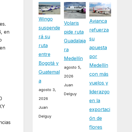
Wingo
Avianca
Volaris
es.
suspende
refuerza
pide ruta
4, en
rá su
su
o
Guadalaja
ruta
apuesta
 en
ra
entre
por
Medellín
Bogotá y
Medellín
agosto 5,
Guatemal
con más
2026
a
vuelos y
Juan
agosto 3,
liderazgo
Delguy
0
2026
en la
SKY
Juan
exportaci
Delguy
ón de
ncias
flores