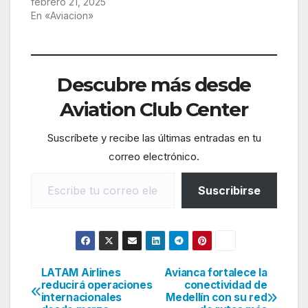
febrero 21, 2025
En «Aviacion»
Descubre más desde
Aviation Club Center
Suscríbete y recibe las últimas entradas en tu
correo electrónico.
Escribe tu correo electrónico…
Suscribirse
LATAM Airlines
Avianca fortalece la
Navegación
reducirá operaciones
conectividad de
internacionales
Medellín con su red