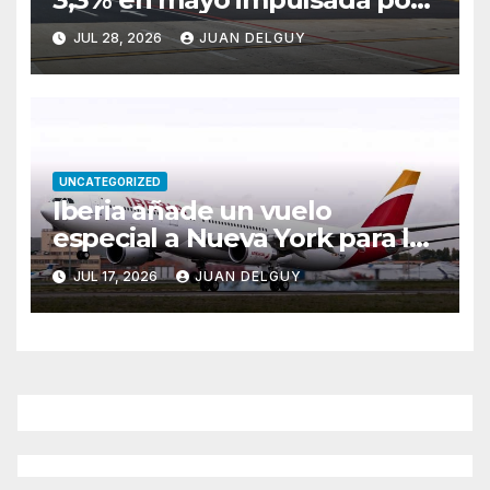
Brasil y Colombia
JUL 28, 2026
JUAN DELGUY
UNCATEGORIZED
Iberia añade un vuelo
especial a Nueva York para la
final del Mundial entre
JUL 17, 2026
JUAN DELGUY
España y Argentina