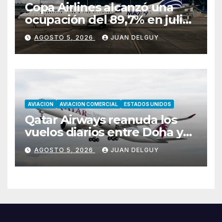
Copa Airlines alcanzó una
ocupación del 89,7% en julio
tras aumentar un 17,4% su
AGOSTO 5, 2026
JUAN DELGUY
tráfico de pasajeros
AVIACION
AVIACION COMERCIAL
ESTADOS UNIDOS
Qatar Airways reanuda los
vuelos diarios entre Doha y
Filadelfia con Airbus A350
AGOSTO 5, 2026
JUAN DELGUY