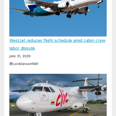
WestJet reduces flight schedule amid cabin crew
labor dispute
julio 31, 2026
@LordGerson1981