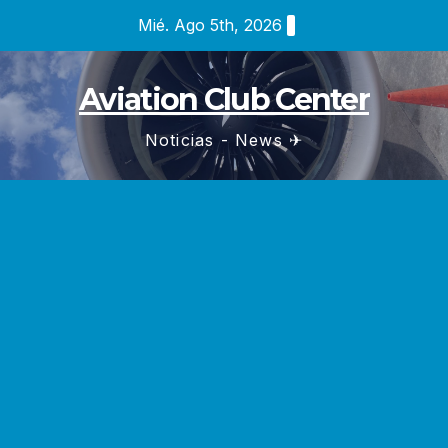
Saltar
Mié. Ago 5th, 2026
al
contenido
Aviation Club Center
Noticias - News ✈