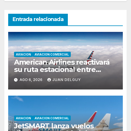
Entrada relacionada
AVIACION
AVIACION COMERCIAL
American Airlines reactivará
su ruta estacional entre
Miami y Montevideo con
AGO 6, 2026
JUAN DELGUY
vuelos diarios
AVIACION
AVIACION COMERCIAL
JetSMART lanza vuelos