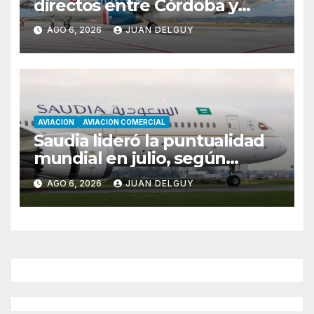
directos entre Córdoba y
Florianópolis
AGO 6, 2026
JUAN DELGUY
AVIACION
AVIACION COMERCIAL
Saudia lideró la puntualidad
mundial en julio, según
Cirium
AGO 6, 2026
JUAN DELGUY