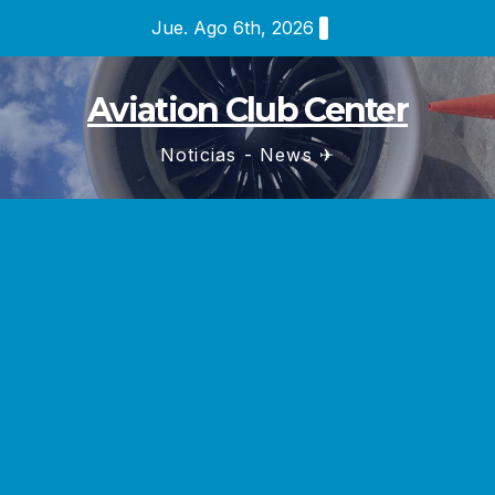
Saltar
Jue. Ago 6th, 2026
al
contenido
Aviation Club Center
Noticias - News ✈