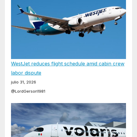
WestJet reduces flight schedule amid cabin crew
labor dispute
julio 31, 2026
@LordGerson1981