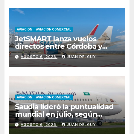
AVIACION
AVIACION COMERCIAL
JetSMART lanza vuelos
directos entre Córdoba y
Florianópolis
AGOSTO 6, 2026
JUAN DELGUY
AVIACION
AVIACION COMERCIAL
Saudia lideró la puntualidad
mundial en julio, según
Cirium
AGOSTO 6, 2026
JUAN DELGUY