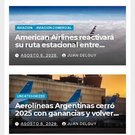
AVIACION
AVIACION COMERCIAL
American Airlines reactivará
su ruta estacional entre
Miami y Montevideo con
AGOSTO 6, 2026
JUAN DELGUY
vuelos diarios
UNCATEGORIZED
Aerolíneas Argentinas cerró
2025 con ganancias y volverá
a pagar impuesto a las
AGOSTO 6, 2026
JUAN DELGUY
ganancias