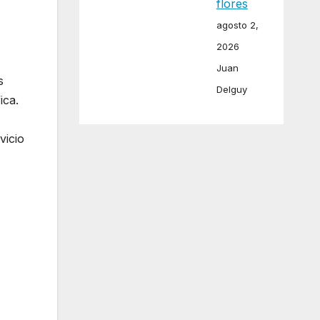
r
flores
agosto 2,
2026
Juan
s
Delguy
ica.
vicio