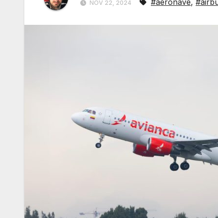
#aeronave
,
#airb
NOV 22, 2024