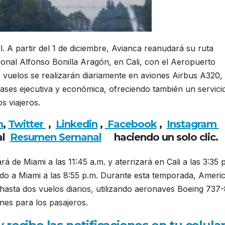
. A partir del 1 de diciembre, Avianca reanudará su ruta
ional Alfonso Bonilla Aragón, en Cali, con el Aeropuerto
s vuelos se realizarán diariamente en aviones Airbus A320,
lases ejecutiva y económica, ofreciendo también un servici
s viajeros.
m
,
Twitter
,
Linkedin
,
Facebook
,
Insta
gram
al
Resumen Semanal
haciendo un solo clic.
rá de Miami a las 11:45 a.m. y aterrizará en Cali a las 3:35 
gando a Miami a las 8:55 p.m. Durante esta temporada, Ameri
hasta dos vuelos diarios, utilizando aeronaves Boeing 737
nes para los pasajeros.