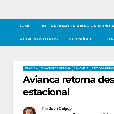
HOME
ACTUALIDAD EN AVIACIÓN MUNDI
SOBRE NOSOTROS
SUSCRÍBETE
TÉR
AVIACION
AVIACION COMERCIAL
COLOMBIA
ESTADOS UNID
Avianca retoma des
estacional
Por
Juan Delguy