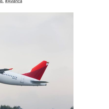
us
,
#Avianca