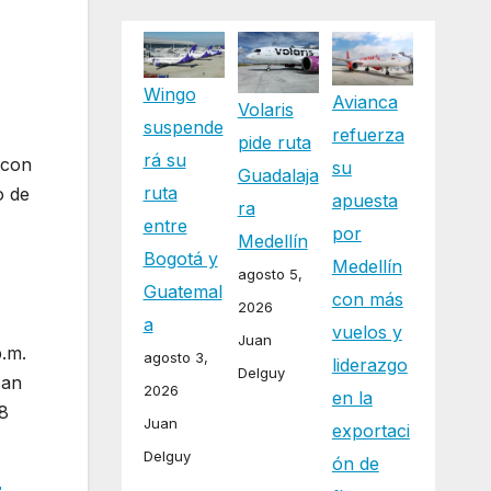
Wingo
Avianca
Volaris
suspende
refuerza
pide ruta
rá su
 con
su
Guadalaja
ruta
o de
apuesta
ra
entre
por
Medellín
Bogotá y
Medellín
agosto 5,
Guatemal
con más
2026
a
vuelos y
Juan
p.m.
agosto 3,
liderazgo
Delguy
can
2026
en la
-8
Juan
exportaci
Delguy
ón de