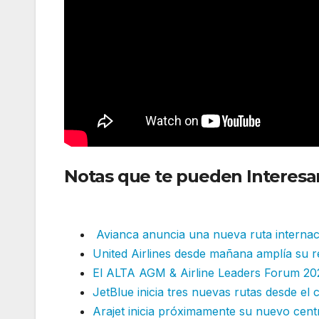
Notas que te pueden Interesa
estacional
Avianca anuncia una nueva ruta internac
United Airlines desde mañana amplía su re
El ALTA AGM & Airline Leaders Forum 2
JetBlue inicia tres nuevas rutas desde e
Arajet inicia próximamente su nuevo cen