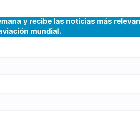
emana y recibe las noticias más releva
 aviación mundial.