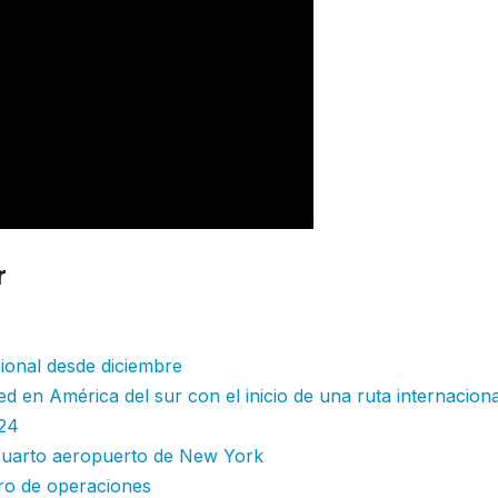
r
::Avianca retoma desde diciembre rut
ional desde diciembre
d en América del sur con el inicio de una ruta internaciona
024
l cuarto aeropuerto de New York
tro de operaciones