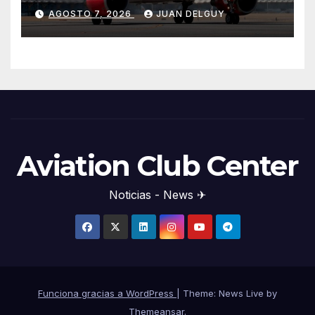
Menorca durante el invierno
AGOSTO 7, 2026
JUAN DELGUY
Aviation Club Center
Noticias - News ✈
Funciona gracias a WordPress
|
Theme: News Live by
Themeansar
.