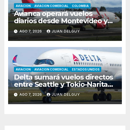
AVIACION
AVIACION COMERCIAL
COLOMBIA
Avianca operará vuelos
diarios desde Montevideo y
Asunción hacia Bogotá
AGO 7, 2026
JUAN DELGUY
AVIACION
AVIACION COMERCIAL
ESTADOS UNIDOS
Delta sumará vuelos directos
entre Seattle y Tokio-Narita
desde marzo de 2027
AGO 7, 2026
JUAN DELGUY