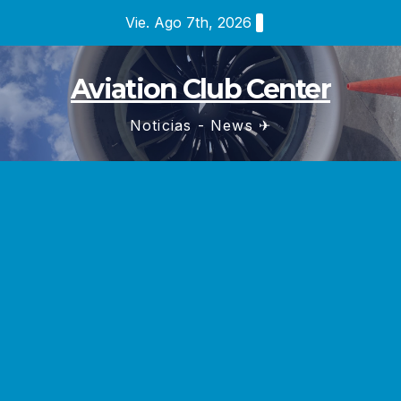
Saltar
Vie. Ago 7th, 2026
al
contenido
Aviation Club Center
Noticias - News ✈