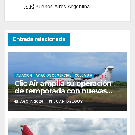
🇦🇷 Buenos Aires Argentina.
Entrada relacionada
AVIACION
AVIACION COMERCIAL
COLOMBIA
Clic Air amplía su operación
de temporada con nuevas
rutas hacia Cartagena y Tolú
AGO 7, 2026
JUAN DELGUY