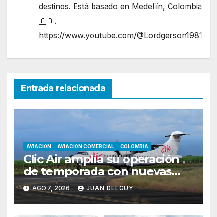
destinos. Está basado en Medellín, Colombia
🇨🇴.
https://www.youtube.com/@Lordgerson1981
Entrada relacionada
AVIACION
AVIACION COMERCIAL
COLOMBIA
Clic Air amplía su operación
de temporada con nuevas
rutas hacia Cartagena y Tolú
AGO 7, 2026
JUAN DELGUY