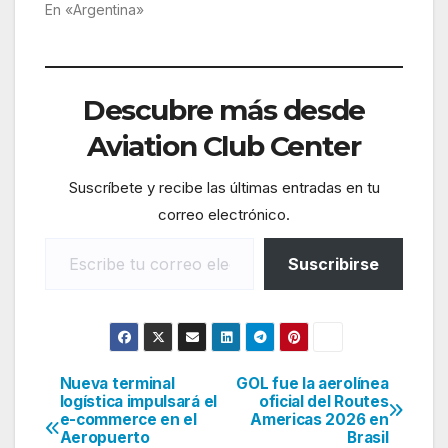
En «Argentina»
Descubre más desde
Aviation Club Center
Suscríbete y recibe las últimas entradas en tu
correo electrónico.
Escribe tu correo electrónico…
Suscribirse
Nueva terminal
GOL fue la aerolínea
Navegación
logística impulsará el
oficial del Routes
e-commerce en el
Americas 2026 en
de
Aeropuerto
Brasil