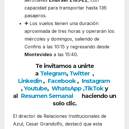
aeronaves
Embraer E195‑E2
, con
capacidad para transportar hasta 136
pasajeros.
✈
Los vuelos tienen una duración
aproximada de tres horas y operarán los
miércoles y domingos, saliendo de
Confins a las 10:15 y regresando desde
Montevideo
a las 15:40.
Te invitamos a unirte
a
Telegram
,
Twitter
,
Linkedin
,
Facebook
,
Insta
gram
,
Youtube
,
WhatsApp
,
TikTok
y
al
Resumen Semanal
haciendo un
solo clic.
El director de Relaciones Institucionales de
Azul, Cesar Grandolfo, destacó que esta