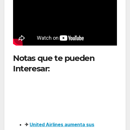
Notas que te pueden
Interesar:
Más
conectividad en
Sudamérica: Azul inaugura
vuelos directos entre
Brasil y Uruguay
✈
United Airlines aumenta sus