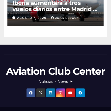
Iberia aumentará a tres
vuelos diarios entre Madrid y
Menorca durante el invierno
AGOSTO 7, 2026
JUAN DELGUY
Aviation Club Center
Noticias - News ✈