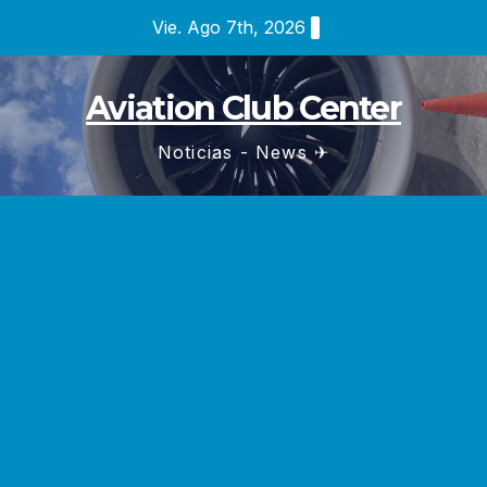
Saltar
Vie. Ago 7th, 2026
al
contenido
Aviation Club Center
Noticias - News ✈