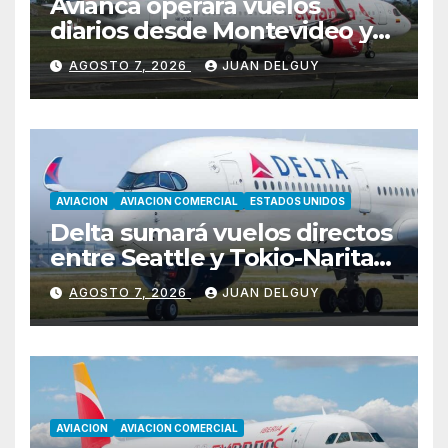
Avianca operará vuelos
diarios desde Montevideo y
Asunción hacia Bogotá
AGOSTO 7, 2026
JUAN DELGUY
AVIACION
AVIACION COMERCIAL
ESTADOS UNIDOS
Delta sumará vuelos directos
entre Seattle y Tokio-Narita
desde marzo de 2027
AGOSTO 7, 2026
JUAN DELGUY
AVIACION
AVIACION COMERCIAL