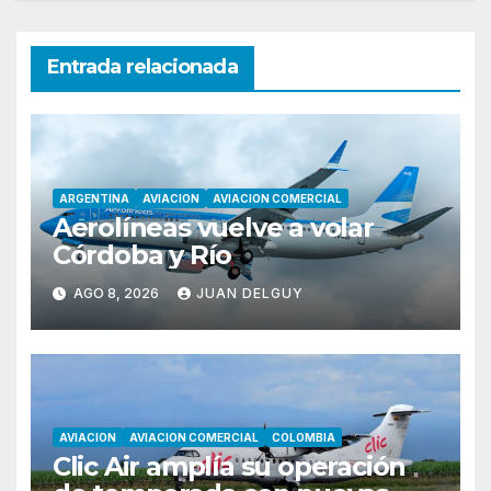
Entrada relacionada
ARGENTINA
AVIACION
AVIACION COMERCIAL
Aerolíneas vuelve a volar
Córdoba y Río
AGO 8, 2026
JUAN DELGUY
AVIACION
AVIACION COMERCIAL
COLOMBIA
Clic Air amplía su operación