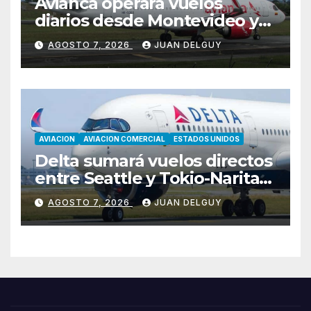
Avianca operará vuelos
diarios desde Montevideo y
Asunción hacia Bogotá
AGOSTO 7, 2026
JUAN DELGUY
AVIACION
AVIACION COMERCIAL
ESTADOS UNIDOS
Delta sumará vuelos directos
entre Seattle y Tokio-Narita
desde marzo de 2027
AGOSTO 7, 2026
JUAN DELGUY