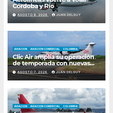
Córdoba y Río
AGOSTO 8, 2026
JUAN DELGUY
AVIACION
AVIACION COMERCIAL
COLOMBIA
Clic Air amplía su operación
de temporada con nuevas
rutas hacia Cartagena y Tolú
AGOSTO 7, 2026
JUAN DELGUY
AVIACION
AVIACION COMERCIAL
COLOMBIA