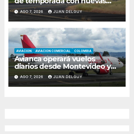
de temporada con nuevas
rutas hacia Cartagena y Tolú
AGO 7, 2026
JUAN DELGUY
AVIACION
AVIACION COMERCIAL
COLOMBIA
Avianca operará vuelos
diarios desde Montevideo y
Asunción hacia Bogotá
AGO 7, 2026
JUAN DELGUY