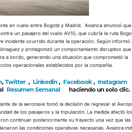
idente en vuelo entre Bogotá y Madrid.
Avianca
anunció que
contra un pasajero del vuelo AV10, que cubría la ruta Bogo
e incidente ocurrido durante la operación. Según informó 
mbriaguez y protagonizó un comportamiento disruptivo que
era a bordo, generando una situación que comprometió la
tocolos operacionales establecidos por la compañía.
m
,
Twitter
,
Linkedin
,
Facebook
,
Insta
gram
al
Resumen Semanal
haciendo un solo clic.
ante de la aeronave tomó la decisión de regresar al
Aerop
ridad de los pasajeros y la tripulación. La medida afectó lo
ieron continuar posteriormente su trayecto una vez que las
lecieron las condiciones operativas necesarias. Avianca ind