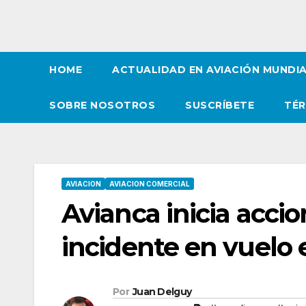
HOME
ACTUALIDAD EN AVIACIÓN MUNDI
SOBRE NOSOTROS
SUSCRÍBETE
TÉR
AVIACION
AVIACION COMERCIAL
Avianca inicia accio
incidente en vuelo 
Por
Juan Delguy