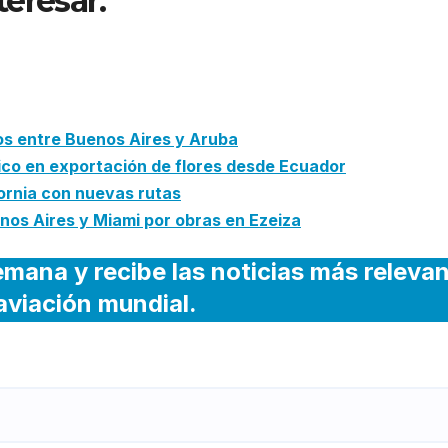
teresar:
Avianca inicia accion
dente en vuelo entre Bogotá y
os entre Buenos Aires y Aruba
ico en exportación de flores desde Ecuador
fornia con nuevas rutas
os Aires y Miami por obras en Ezeiza
emana y recibe las noticias más releva
 aviación mundial.