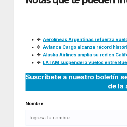
Notas que te pueden In
legales tras grave inci
Madrid
✈
Aerolíneas Argentinas refuerza vuel
✈
Avianca Cargo alcanza récord histór
✈
Alaska Airlines amplía su red en Cali
✈
LATAM suspenderá vuelos entre Buen
Suscríbete a nuestro boletín s
de la
Nombre