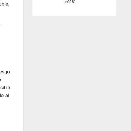
on1981
ible,
r
iesgo
a
cifra
o al