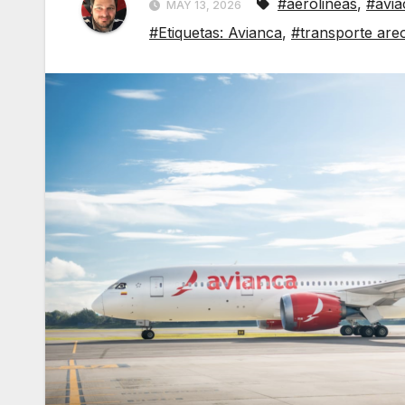
#aerolineas
,
#avia
MAY 13, 2026
#Etiquetas: Avianca
,
#transporte are