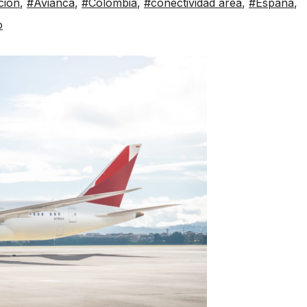
cion
,
#Avianca
,
#Colombia
,
#conectividad area
,
#Espana
,
o