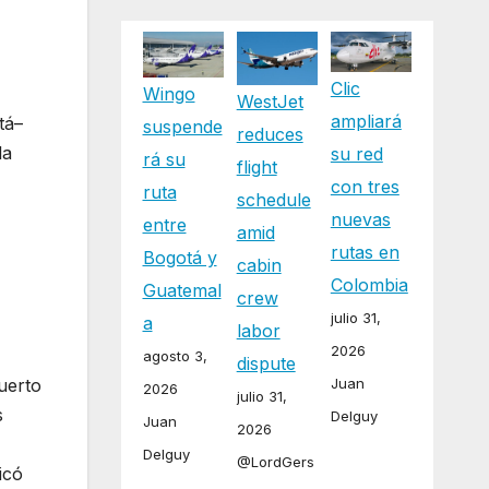
Clic
Wingo
WestJet
ampliará
tá–
suspende
reduces
la
su red
rá su
flight
con tres
ruta
schedule
nuevas
entre
amid
rutas en
Bogotá y
cabin
Colombia
Guatemal
crew
julio 31,
a
labor
2026
agosto 3,
dispute
uerto
Juan
2026
julio 31,
s
Delguy
Juan
2026
Delguy
@LordGers
icó