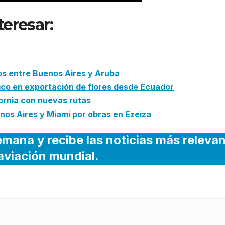
teresar:
Hitit recibe premio p
e Pegasus Airlines
os entre Buenos Aires y Aruba
ico en exportación de flores desde Ecuador
fornia con nuevas rutas
os Aires y Miami por obras en Ezeiza
emana y recibe las noticias más releva
 aviación mundial.