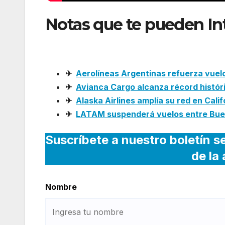
Notas que te pueden In
digitalizar las ventas d
✈
Aerolíneas Argentinas refuerza vuel
✈
Avianca Cargo alcanza récord histór
✈
Alaska Airlines amplía su red en Cali
✈
LATAM suspenderá vuelos entre Buen
Suscríbete a nuestro boletín s
de la
Nombre