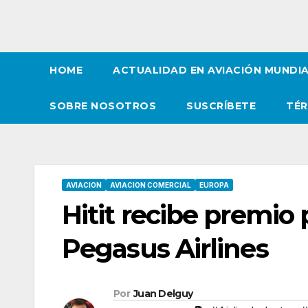
HOME
ACTUALIDAD EN AVIACIÓN MUNDI
SOBRE NOSOTROS
SUSCRÍBETE
TÉR
AVIACION
AVIACION COMERCIAL
EUROPA
Hitit recibe premio p
Pegasus Airlines
Por
Juan Delguy