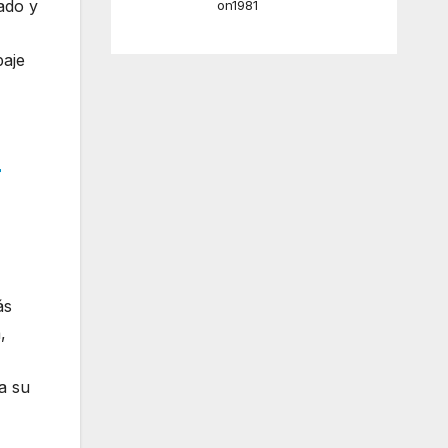
ado y
on1981
paje
r
ás
,
a su