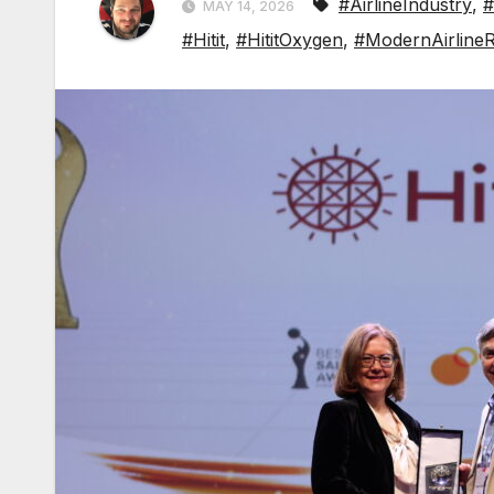
#AirlineIndustry
,
#
MAY 14, 2026
#Hitit
,
#HititOxygen
,
#ModernAirlineRe