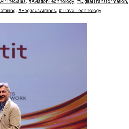
AirlineSales
,
#AviationTechnology
,
#DigitalTransformation
,
tailing
,
#PegasusAirlines
,
#TravelTechnology