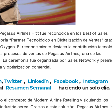
 Pegasus Airlines.
Hitit
fue reconocida en los Best of Sales
goría “Partner Tecnológico en Digitalización de Ventas” gra
t Oxygen. El reconocimiento destaca la contribución tecnol
los procesos de ventas de
Pegasus Airlines
, una de las
ía. La ceremonia fue organizada por Sales Network y premi
 y optimización comercial.
m
,
Twitter
,
Linkedin
,
Facebook
,
Insta
gram
al
Resumen Semanal
haciendo un solo clic.
o el concepto de Modern Airline Retailing y siguiendo los
industria aérea. Gracias a esta solución, Pegasus Airlines l