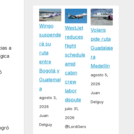
Wingo
WestJet
Volaris
suspende
reduces
pide ruta
rá su
flight
Guadalaja
cias a
ruta
schedule
ógica
ra
entre
amid
Medellín
Bogotá y
ó
cabin
agosto 5,
Guatemal
crew
2026
a
labor
Juan
agosto 3,
dispute
Delguy
2026
julio 31,
Juan
2026
Delguy
@LordGers
ogró