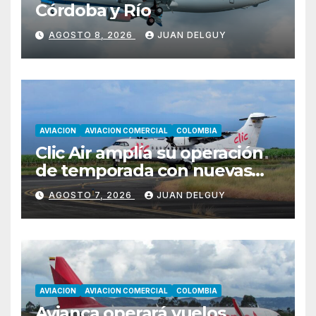
Córdoba y Río
AGOSTO 8, 2026
JUAN DELGUY
AVIACION
AVIACION COMERCIAL
COLOMBIA
Clic Air amplía su operación
de temporada con nuevas
rutas hacia Cartagena y Tolú
AGOSTO 7, 2026
JUAN DELGUY
AVIACION
AVIACION COMERCIAL
COLOMBIA
Avianca operará vuelos