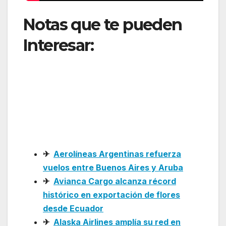
Notas que te pueden
Interesar:
American
Airlines ajusta
operaciones a Buenos
Aires con Boeing 787-9
Dreamliner
✈
Aerolíneas Argentinas refuerza
vuelos entre Buenos Aires y Aruba
✈
Avianca Cargo alcanza récord
histórico en exportación de flores
desde Ecuador
✈
Alaska Airlines amplía su red en