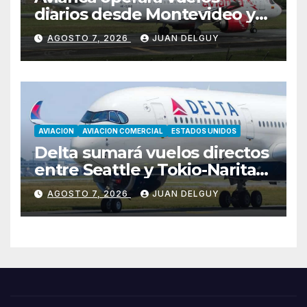
diarios desde Montevideo y
Asunción hacia Bogotá
AGOSTO 7, 2026
JUAN DELGUY
AVIACION
AVIACION COMERCIAL
ESTADOS UNIDOS
Delta sumará vuelos directos
entre Seattle y Tokio-Narita
desde marzo de 2027
AGOSTO 7, 2026
JUAN DELGUY