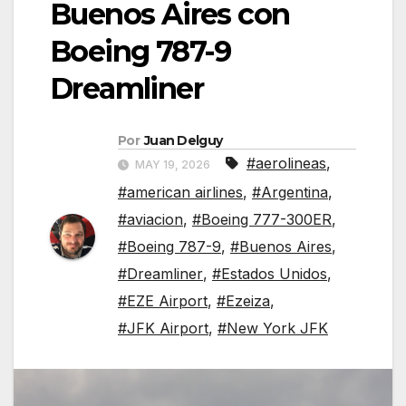
Buenos Aires con
Boeing 787-9
Dreamliner
Por
Juan Delguy
#aerolineas
,
MAY 19, 2026
#american airlines
,
#Argentina
,
#aviacion
,
#Boeing 777-300ER
,
#Boeing 787-9
,
#Buenos Aires
,
#Dreamliner
,
#Estados Unidos
,
#EZE Airport
,
#Ezeiza
,
#JFK Airport
,
#New York JFK