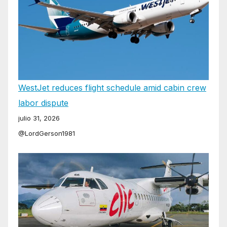
WestJet reduces flight schedule amid cabin crew
labor dispute
julio 31, 2026
@LordGerson1981