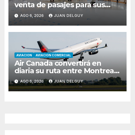
venta de pasajes para sus
nuevos Embraer E195-E2 y
AGO 6, 2026
JUAN DELGUY
anuncia la expansión de su
red
AVIACION
AVIACION COMERCIAL
Air Canada convertirá en
diaria su ruta entre Montreal
y Ciudad de Guatemala
AGO 6, 2026
JUAN DELGUY
desde octubre