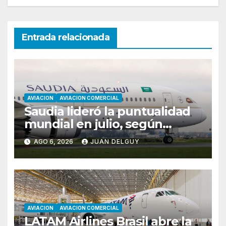
Entrada relacionada
AVIACION
AVIACION COMERCIAL
Saudia lideró la puntualidad
mundial en julio, según
Cirium
AGO 6, 2026
JUAN DELGUY
AVIACION
AVIACION COMERCIAL
LATAM Airlines Brasil abre la