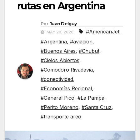
rutas en Argentina
Por
Juan Delguy
#AmericanJet
,
MAY 20, 2026
#Argentina
,
#aviacion
,
#Buenos Aires
,
#Chubut
,
#Cielos Abiertos
,
#Comodoro Rivadavia
,
#conectividad
,
#Economías Regional
,
#General Pico
,
#La Pampa
,
#Perito Moreno
,
#Santa Cruz
,
#transporte areo