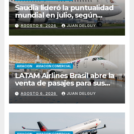
Saudia lideró la puntualidad
mundial en julio, según
Cirium
AGOSTO 6, 2026
JUAN DELGUY
AVIACION
AVIACION COMERCIAL
LATAM Airlines Brasil abre la
venta de pasajes para sus
nuevos Embraer E195-E2 y
AGOSTO 6, 2026
JUAN DELGUY
anuncia la expansión de su
red
AVIACION
AVIACION COMERCIAL