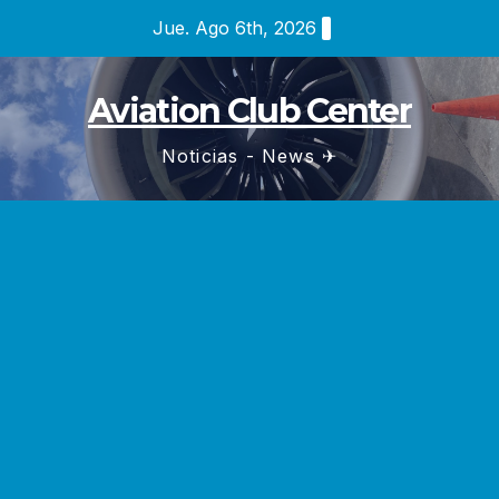
Saltar
Jue. Ago 6th, 2026
al
contenido
Aviation Club Center
Noticias - News ✈