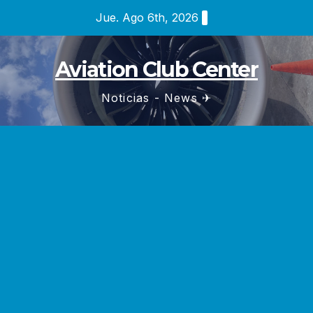
Saltar
Jue. Ago 6th, 2026
al
contenido
Aviation Club Center
Noticias - News ✈