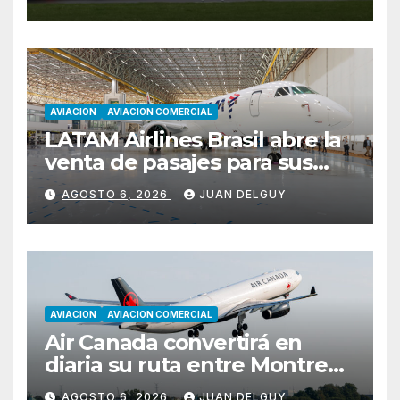
AVIACION
AVIACION COMERCIAL
LATAM Airlines Brasil abre la
venta de pasajes para sus
nuevos Embraer E195-E2 y
AGOSTO 6, 2026
JUAN DELGUY
anuncia la expansión de su
red
AVIACION
AVIACION COMERCIAL
Air Canada convertirá en
diaria su ruta entre Montreal
y Ciudad de Guatemala
AGOSTO 6, 2026
JUAN DELGUY