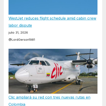
WestJet reduces flight schedule amid cabin crew
labor dispute
julio 31, 2026
@LordGerson1981
Clic ampliará su red con tres nuevas rutas en
Colombia