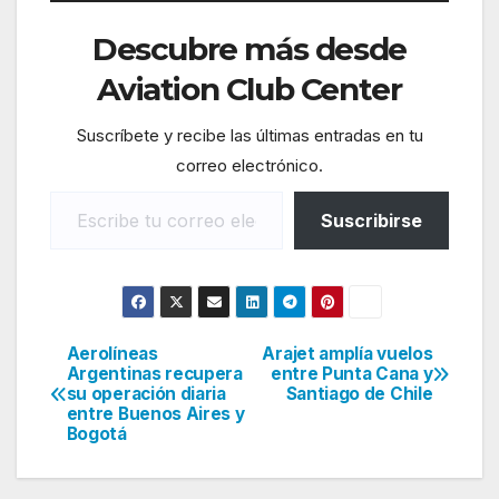
Descubre más desde
Aviation Club Center
Suscríbete y recibe las últimas entradas en tu
correo electrónico.
Escribe tu correo electrónico…
Suscribirse
Aerolíneas
Arajet amplía vuelos
Navegación
Argentinas recupera
entre Punta Cana y
su operación diaria
Santiago de Chile
de
entre Buenos Aires y
Bogotá
entradas