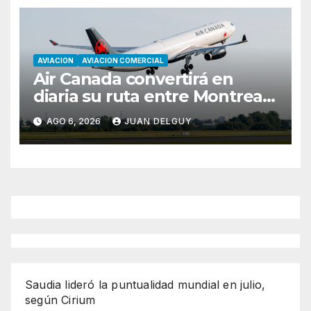
AVIACION
AVIACION COMERCIAL
Air Canada convertirá en
diaria su ruta entre Montreal
y Ciudad de Guatemala
AGO 6, 2026
JUAN DELGUY
desde octubre
Saudia lideró la puntualidad mundial en julio,
según Cirium