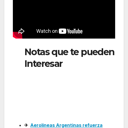
Notas que te pueden
Interesar
: Paranair
expandirá su red en
el norte argentino
con nuevas rutas
internacionales
✈
Aerolíneas Argentinas refuerza