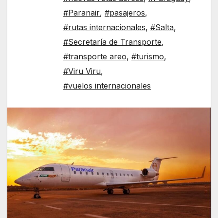
#Paranair
,
#pasajeros
,
#rutas internacionales
,
#Salta
,
#Secretaría de Transporte
,
#transporte areo
,
#turismo
,
#Viru Viru
,
#vuelos internacionales