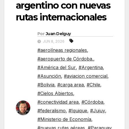
argentino con nuevas
rutas internacionales
Por
Juan Delguy
JUN 8, 2026
#aerolíneas regionales
,
#aeropuerto de Córdoba.
,
#América del Sur
,
#Argentina
,
#Asunción
,
#aviacion comercial
,
#Bolivia
,
#carga area
,
#Chile
,
#Cielos Abiertos
,
#conectividad area
,
#Córdoba
,
#federalismo
,
#Iquique
,
#Jujuy
,
#Ministerio de Economía
,
#nuevas rutas aéreas
,
#Paraguay
,