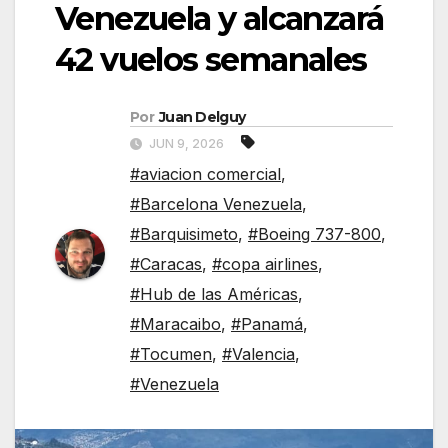
Venezuela y alcanzará
42 vuelos semanales
Por
Juan Delguy
JUN 9, 2026
#aviacion comercial
,
#Barcelona Venezuela
,
#Barquisimeto
,
#Boeing 737-800
,
#Caracas
,
#copa airlines
,
#Hub de las Américas
,
#Maracaibo
,
#Panamá
,
#Tocumen
,
#Valencia
,
#Venezuela