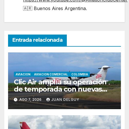
🇦🇷 Buenos Aires Argentina.
Entrada relacionada
AVIACION
AVIACION COMERCIAL
COLOMBIA
Clic Air amplía su operación
de temporada con nuevas
rutas hacia Cartagena y Tolú
AGO 7, 2026
JUAN DELGUY