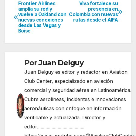
Frontier Airlines
Viva fortalece su
Navegación
amplía su red y
presencia en
vuelve a Oakland con
Colombia con nuevas
de
nuevas conexiones
rutas desde el AIFA
desde Las Vegas y
entradas
Boise
Por
Juan Delguy
Juan Delguy es editor y redactor en Aviation
Club Center, especializado en aviación
comercial y seguridad aérea en Latinoamérica.
Cubre aerolíneas, incidentes e innovaciones
aeronáuticas con enfoque en información
verificable y actualizada. Director y
editor.......................................
https://www.youtube.com/@AviationClubCenter