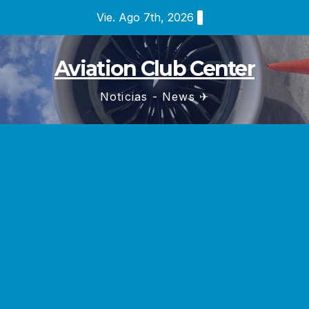
Saltar
Vie. Ago 7th, 2026
al
contenido
Aviation Club Center
Noticias - News ✈