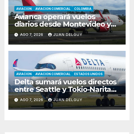
AVIACION
AVIACION COMERCIAL
COLOMBIA
Avianca operará vuelos
diarios desde Montevideo y
Asunción hacia Bogotá
AGO 7, 2026
JUAN DELGUY
AVIACION
AVIACION COMERCIAL
ESTADOS UNIDOS
Delta sumará vuelos directos
entre Seattle y Tokio-Narita
desde marzo de 2027
AGO 7, 2026
JUAN DELGUY