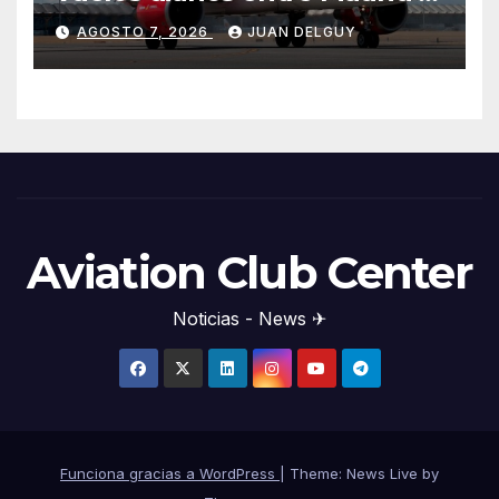
Menorca durante el invierno
AGOSTO 7, 2026
JUAN DELGUY
Aviation Club Center
Noticias - News ✈
Funciona gracias a WordPress
|
Theme: News Live by