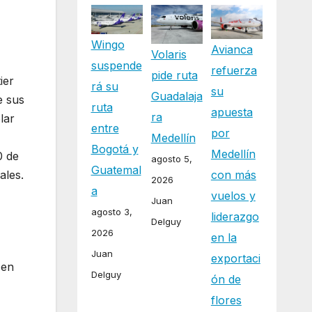
Wingo
Avianca
Volaris
suspende
refuerza
pide ruta
ier
rá su
su
Guadalaja
e sus
ruta
apuesta
ra
lar
entre
por
Medellín
Bogotá y
Medellín
0 de
agosto 5,
Guatemal
ales.
con más
2026
a
vuelos y
Juan
agosto 3,
liderazgo
Delguy
2026
en la
Juan
exportaci
 en
Delguy
ón de
flores