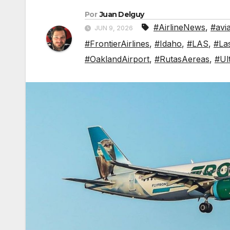
Por
Juan Delguy
#AirlineNews
,
#avi
JUN 9, 2026
#FrontierAirlines
,
#Idaho
,
#LAS
,
#La
#OaklandAirport
,
#RutasAereas
,
#Ul