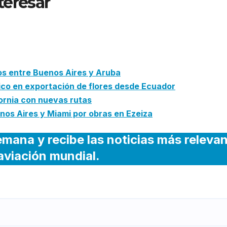
teresar
: Frontier Airlines ampl
and con nuevas conexiones de
os entre Buenos Aires y Aruba
ico en exportación de flores desde Ecuador
fornia con nuevas rutas
os Aires y Miami por obras en Ezeiza
emana y recibe las noticias más releva
 aviación mundial.