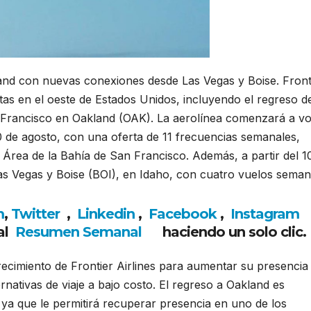
kland con nuevas conexiones desde Las Vegas y Boise. Front
tas en el oeste de Estados Unidos, incluyendo el regreso d
 Francisco en Oakland (OAK). La aerolínea comenzará a vo
 de agosto, con una oferta de 11 frecuencias semanales,
l Área de la Bahía de San Francisco. Además, a partir del 1
s Vegas y Boise (BOI), en Idaho, con cuatro vuelos seman
m
,
Twitter
,
Linkedin
,
Facebook
,
Insta
gram
al
Resumen Semanal
haciendo un solo clic.
recimiento de Frontier Airlines para aumentar su presencia
ativas de viaje a bajo costo. El regreso a Oakland es
, ya que le permitirá recuperar presencia en uno de los