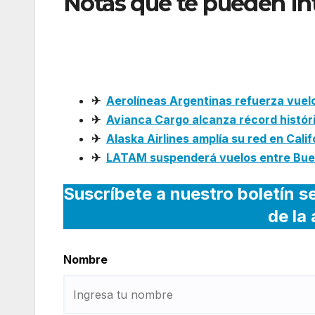
Notas que te pueden In
su red y vuelve a Oakl
Las Vegas y Boise
✈
Aerolíneas Argentinas refuerza vuel
✈
Avianca Cargo alcanza récord histór
✈
Alaska Airlines amplía su red en Cali
✈
LATAM suspenderá vuelos entre Buen
Suscríbete a nuestro boletín s
de la
Nombre