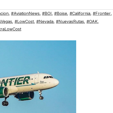
acion
,
#AviationNews
,
#BOI
,
#Boise
,
#California
,
#Frontier
,
sVegas
,
#LowCost
,
#Nevada
,
#NuevasRutas
,
#OAK
,
traLowCost