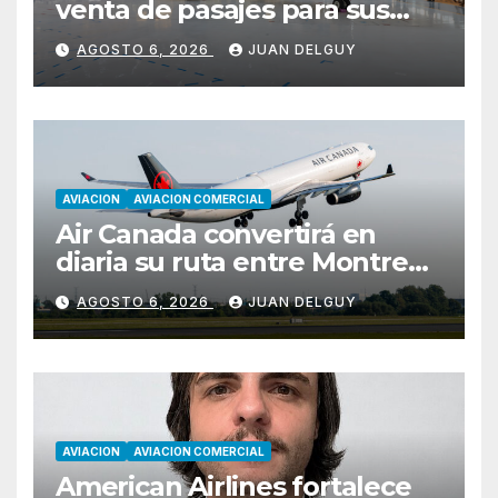
venta de pasajes para sus
nuevos Embraer E195-E2 y
AGOSTO 6, 2026
JUAN DELGUY
anuncia la expansión de su
red
AVIACION
AVIACION COMERCIAL
Air Canada convertirá en
diaria su ruta entre Montreal
y Ciudad de Guatemala
AGOSTO 6, 2026
JUAN DELGUY
desde octubre
AVIACION
AVIACION COMERCIAL
American Airlines fortalece