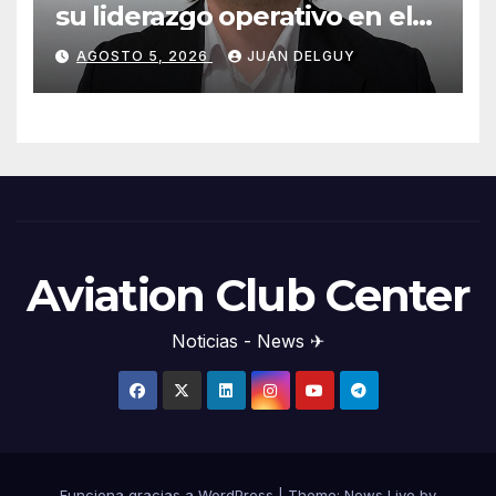
su liderazgo operativo en el
Cono Sur con Luiz Laham
AGOSTO 5, 2026
JUAN DELGUY
Aviation Club Center
Noticias - News ✈
Funciona gracias a WordPress
|
Theme: News Live by