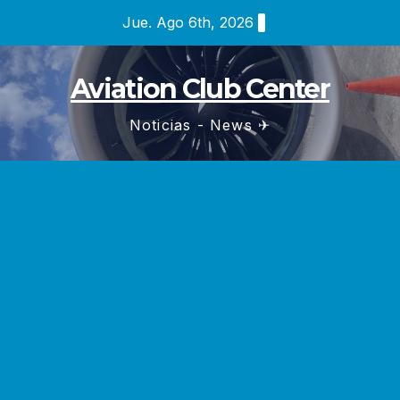
Saltar
Jue. Ago 6th, 2026
al
contenido
Aviation Club Center
Noticias - News ✈