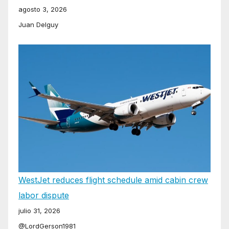
agosto 3, 2026
Juan Delguy
WestJet reduces flight schedule amid cabin crew
labor dispute
julio 31, 2026
@LordGerson1981