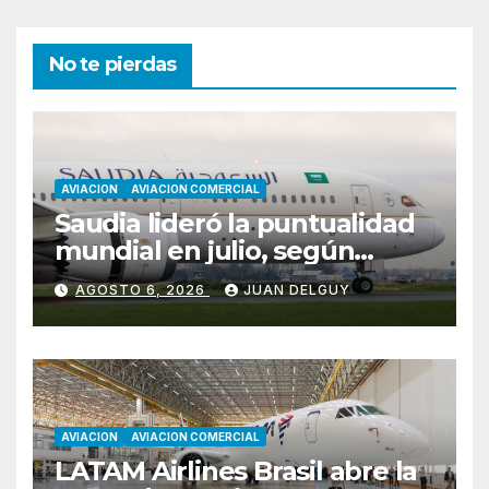
No te pierdas
AVIACION
AVIACION COMERCIAL
Saudia lideró la puntualidad
mundial en julio, según
Cirium
AGOSTO 6, 2026
JUAN DELGUY
AVIACION
AVIACION COMERCIAL
LATAM Airlines Brasil abre la