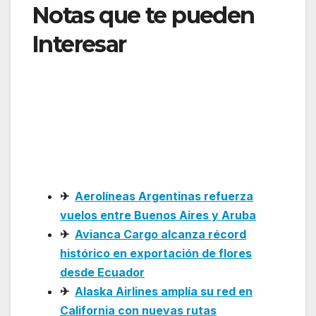
Notas que te pueden
Interesar
: Porter
Airlines expande su red
de invierno con nuevos
vuelos al Caribe y
Florida
✈
Aerolíneas Argentinas refuerza
vuelos entre Buenos Aires y Aruba
✈
Avianca Cargo alcanza récord
histórico en exportación de flores
desde Ecuador
✈
Alaska Airlines amplía su red en
California con nuevas rutas