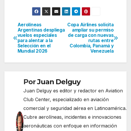
Aerolíneas
Copa Airlines solicita
Navegación
Argentinas despliega
ampliar su permiso
vuelos especiales
de carga con nuevas
de
para alentar a la
rutas entre
Selección en el
Colombia, Panamá y
entradas
Mundial 2026
Venezuela
Por
Juan Delguy
Juan Delguy es editor y redactor en Aviation
Club Center, especializado en aviación
comercial y seguridad aérea en Latinoamérica.
Cubre aerolíneas, incidentes e innovaciones
aeronáuticas con enfoque en información