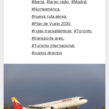
#iberia
,
#largo radio
,
#Madrid
,
#Norteamérica
,
#nueva ruta aérea
,
#Plan de Vuelo 2030
,
#rutas transatlánticas
,
#Toronto
,
#transporte areo
,
#Turismo internacional
,
#vuelos directos