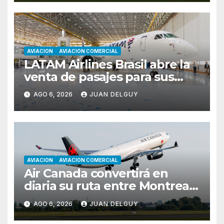
AVIACION
AVIACION COMERCIAL
LATAM Airlines Brasil abre la
venta de pasajes para sus
nuevos Embraer E195-E2 y
AGO 6, 2026
JUAN DELGUY
anuncia la expansión de su
red
AVIACION
AVIACION COMERCIAL
Air Canada convertirá en
diaria su ruta entre Montreal
y Ciudad de Guatemala
AGO 6, 2026
JUAN DELGUY
desde octubre