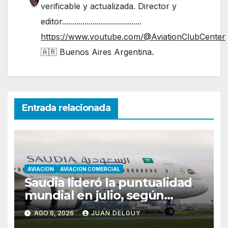
verificable y actualizada. Director y
editor.......................................
https://www.youtube.com/@AviationClubCenter
🇦🇷 Buenos Aires Argentina.
Entrada relacionada
AVIACION
AVIACION COMERCIAL
Saudia lideró la puntualidad
mundial en julio, según
Cirium
AGO 6, 2026
JUAN DELGUY