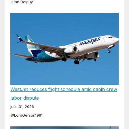
Juan Delguy
WestJet reduces flight schedule amid cabin crew
labor dispute
julio 31, 2026
@LordGerson1981