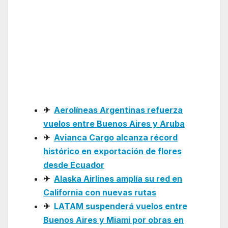
inaugura vuelos
directos entre Madrid y
Toronto con una
ocupación superior al
95 %
✈
Aerolíneas Argentinas refuerza
vuelos entre Buenos Aires y Aruba
✈
Avianca Cargo alcanza récord
histórico en exportación de flores
desde Ecuador
✈
Alaska Airlines amplía su red en
California con nuevas rutas
✈
LATAM suspenderá vuelos entre
Buenos Aires y Miami por obras en