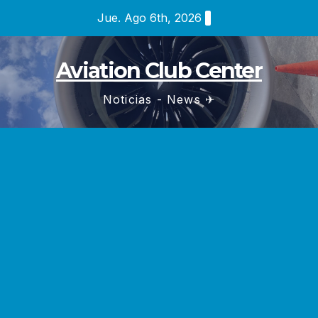
Saltar
Jue. Ago 6th, 2026
al
contenido
Aviation Club Center
Noticias - News ✈