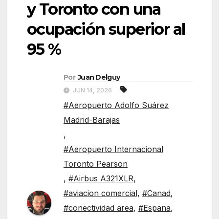
y Toronto con una
ocupación superior al
95 %
Por
Juan Delguy
JUN 14, 2026
#Aeropuerto Adolfo Suárez
Madrid-Barajas
,
#Aeropuerto Internacional
Toronto Pearson
,
#Airbus A321XLR
,
#aviacion comercial
,
#Canad
,
#conectividad area
,
#Espana
,