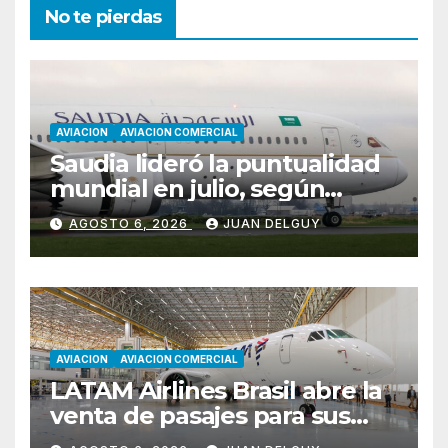
No te pierdas
AVIACION
AVIACION COMERCIAL
Saudia lideró la puntualidad
mundial en julio, según
Cirium
AGOSTO 6, 2026
JUAN DELGUY
AVIACION
AVIACION COMERCIAL
LATAM Airlines Brasil abre la
venta de pasajes para sus
nuevos Embraer E195-E2 y