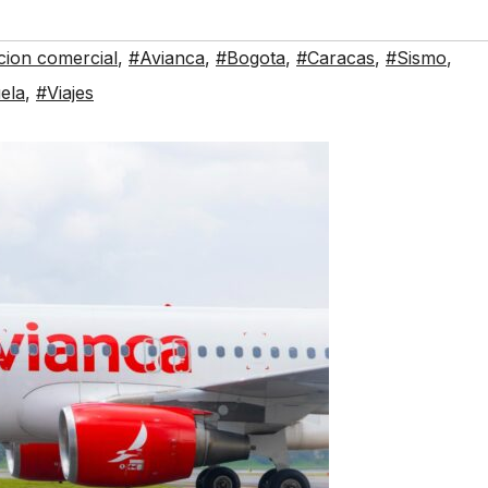
cion comercial
,
#Avianca
,
#Bogota
,
#Caracas
,
#Sismo
,
ela
,
#Viajes