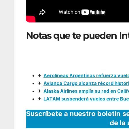
Notas que te pueden In
entre Bogotá y Caracas 
pasajeros afectados
✈
Aerolíneas Argentinas refuerza vuel
✈
Avianca Cargo alcanza récord histór
✈
Alaska Airlines amplía su red en Cali
✈
LATAM suspenderá vuelos entre Buen
Suscríbete a nuestro boletín s
de la