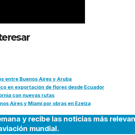
teresar
: Avianca cancela vuelo
tras sismo y activa medidas p
os entre Buenos Aires y Aruba
ico en exportación de flores desde Ecuador
fornia con nuevas rutas
os Aires y Miami por obras en Ezeiza
emana y recibe las noticias más releva
 aviación mundial.