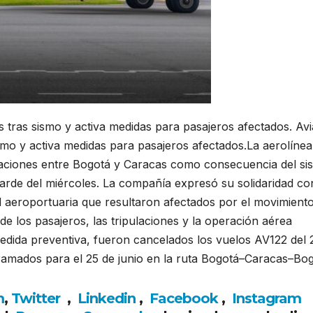
 tras sismo y activa medidas para pasajeros afectados. Av
smo y activa medidas para pasajeros afectados.La aerolínea
raciones entre Bogotá y Caracas como consecuencia del si
 tarde del miércoles. La compañía expresó su solidaridad co
 aeroportuaria que resultaron afectados por el movimient
 de los pasajeros, las tripulaciones y la operación aérea
medida preventiva, fueron cancelados los vuelos AV122 del 
ramados para el 25 de junio en la ruta Bogotá–Caracas–Bog
m
,
Twitter
,
Linkedin
,
Facebook
,
Insta
gram