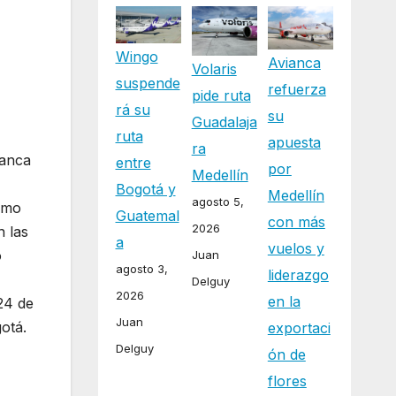
Wingo
Avianca
Volaris
suspende
refuerza
pide ruta
rá su
su
Guadalaja
ruta
apuesta
ra
ianca
entre
por
Medellín
Bogotá y
Medellín
agosto 5,
smo
Guatemal
con más
2026
n las
a
vuelos y
o
Juan
agosto 3,
liderazgo
Delguy
2026
en la
24 de
Juan
otá.
exportaci
Delguy
ón de
flores