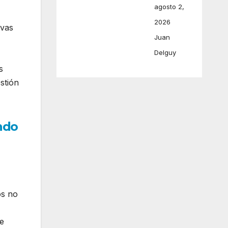
agosto 2,
2026
rvas
Juan
Delguy
s
stión
ndo
os no
se