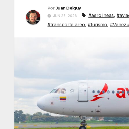
Por
Juan Delguy
#aerolineas
,
#avia
JUN 25, 2026
#transporte areo
,
#turismo
,
#Venezu